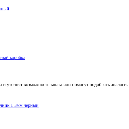
онный
рный коробка
и и уточнят возможность заказа или помогут подобрать аналоги.
ечник 1-3мм черный