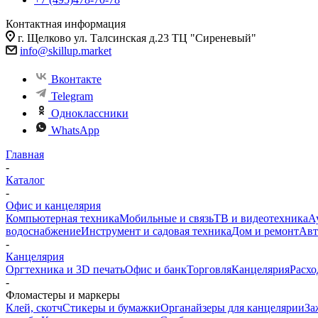
Контактная информация
г. Щелково ул. Талсинская д.23 ТЦ "Сиреневый"
info@skillup.market
Вконтакте
Telegram
Одноклассники
WhatsApp
Главная
-
Каталог
-
Офис и канцелярия
Компьютерная техника
Мобильные и связь
ТВ и видеотехника
А
водоснабжение
Инструмент и садовая техника
Дом и ремонт
Авт
-
Канцелярия
Оргтехника и 3D печать
Офис и банк
Торговля
Канцелярия
Расхо
-
Фломастеры и маркеры
Клей, скотч
Стикеры и бумажки
Органайзеры для канцелярии
За