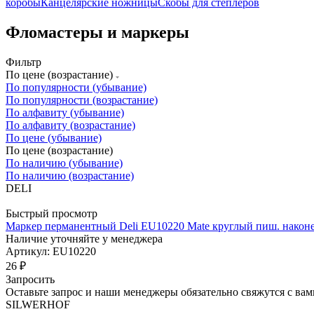
коробы
Канцелярские ножницы
Скобы для степлеров
Фломастеры и маркеры
Фильтр
По цене (возрастание)
По популярности (убывание)
По популярности (возрастание)
По алфавиту (убывание)
По алфавиту (возрастание)
По цене (убывание)
По цене (возрастание)
По наличию (убывание)
По наличию (возрастание)
DELI
Быстрый просмотр
Маркер перманентный Deli EU10220 Mate круглый пиш. након
Наличие уточняйте у менеджера
Артикул: EU10220
26
₽
Запросить
Оставьте запрос и наши менеджеры обязательно свяжутся с вам
SILWERHOF