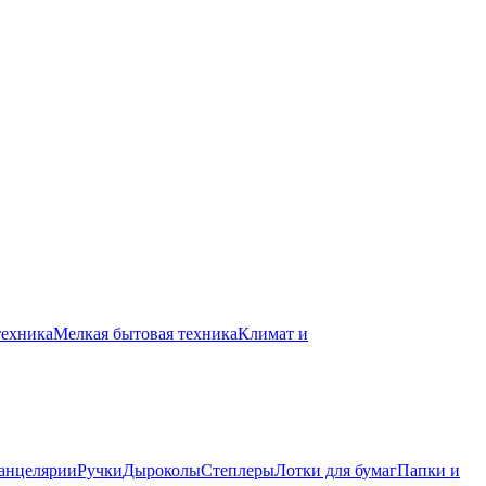
техника
Мелкая бытовая техника
Климат и
канцелярии
Ручки
Дыроколы
Степлеры
Лотки для бумаг
Папки и