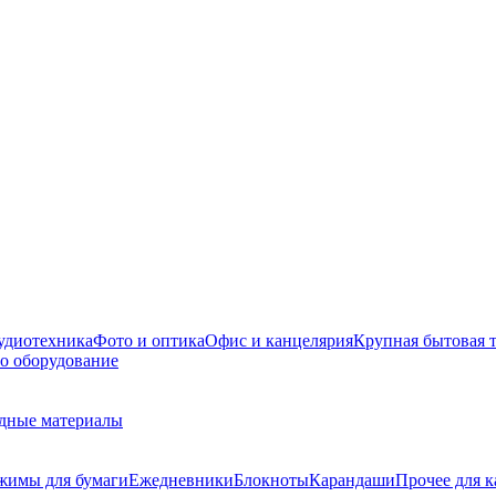
удиотехника
Фото и оптика
Офис и канцелярия
Крупная бытовая 
о оборудование
дные материалы
жимы для бумаги
Ежедневники
Блокноты
Карандаши
Прочее для 