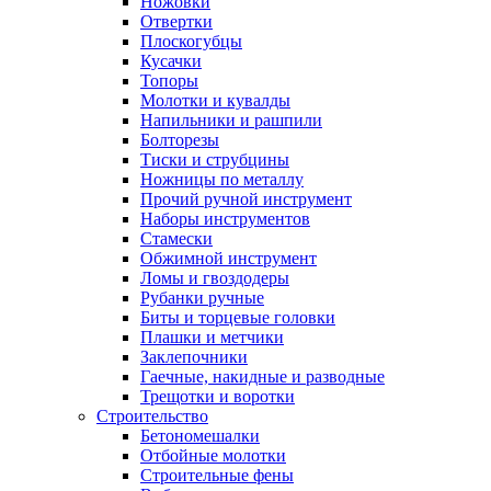
Ножовки
Отвертки
Плоскогубцы
Кусачки
Топоры
Молотки и кувалды
Напильники и рашпили
Болторезы
Тиски и струбцины
Ножницы по металлу
Прочий ручной инструмент
Наборы инструментов
Стамески
Обжимной инструмент
Ломы и гвоздодеры
Рубанки ручные
Биты и торцевые головки
Плашки и метчики
Заклепочники
Гаечные, накидные и разводные
Трещотки и воротки
Строительство
Бетономешалки
Отбойные молотки
Строительные фены