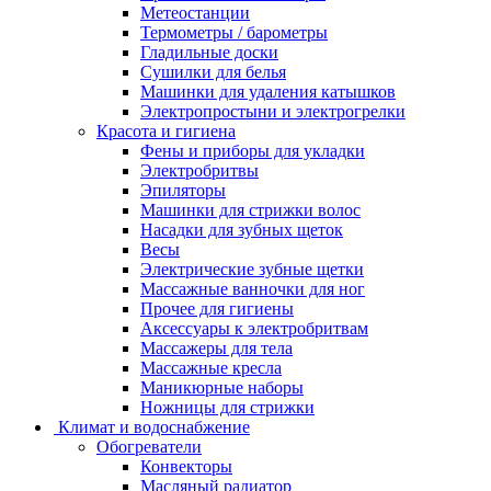
Метеостанции
Термометры / барометры
Гладильные доски
Сушилки для белья
Машинки для удаления катышков
Электропростыни и электрогрелки
Красота и гигиена
Фены и приборы для укладки
Электробритвы
Эпиляторы
Машинки для стрижки волос
Насадки для зубных щеток
Весы
Электрические зубные щетки
Массажные ванночки для ног
Прочее для гигиены
Аксессуары к электробритвам
Массажеры для тела
Массажные кресла
Маникюрные наборы
Ножницы для стрижки
Климат и водоснабжение
Обогреватели
Конвекторы
Масляный радиатор