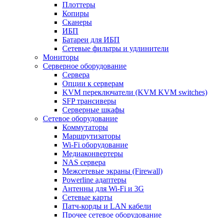
Плоттеры
Копиры
Сканеры
ИБП
Батареи для ИБП
Сетевые фильтры и удлинители
Мониторы
Серверное оборудование
Сервера
Опции к серверам
KVM переключатели (KVM KVM switches)
SFP трансиверы
Серверные шкафы
Сетевое оборудование
Коммутаторы
Маршрутизаторы
Wi-Fi оборудование
Медиаконвертеры
NAS сервера
Межсетевые экраны (Firewall)
Powerline адаптеры
Антенны для Wi-Fi и 3G
Сетевые карты
Патч-корды и LAN кабели
Прочее сетевое оборудование