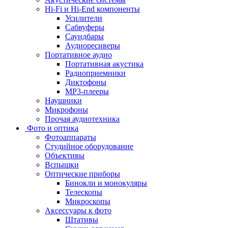
Hi-Fi и Hi-End компоненты
Усилители
Сабвуферы
Саундбары
Аудиоресиверы
Портативное аудио
Портативная акустика
Радиоприемники
Диктофоны
MP3-плееры
Наушники
Микрофоны
Прочая аудиотехника
Фото и оптика
Фотоаппараты
Cтудийное оборудование
Объективы
Вспышки
Оптические приборы
Бинокли и монокуляры
Телескопы
Микроскопы
Аксессуары к фото
Штативы