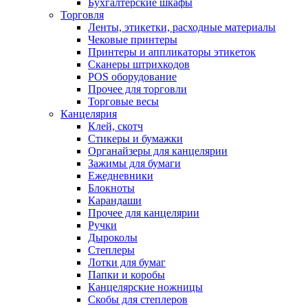
Бухгалтерские шкафы
Торговля
Ленты, этикетки, расходные материалы
Чековые принтеры
Принтеры и аппликаторы этикеток
Сканеры штрихкодов
POS оборудование
Прочее для торговли
Торговые весы
Канцелярия
Клей, скотч
Стикеры и бумажки
Органайзеры для канцелярии
Зажимы для бумаги
Ежедневники
Блокноты
Карандаши
Прочее для канцелярии
Ручки
Дыроколы
Степлеры
Лотки для бумаг
Папки и коробы
Канцелярские ножницы
Скобы для степлеров