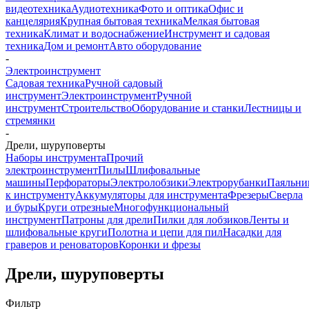
видеотехника
Аудиотехника
Фото и оптика
Офис и
канцелярия
Крупная бытовая техника
Мелкая бытовая
техника
Климат и водоснабжение
Инструмент и садовая
техника
Дом и ремонт
Авто оборудование
-
Электроинструмент
Садовая техника
Ручной садовый
инструмент
Электроинструмент
Ручной
инструмент
Строительство
Оборудование и станки
Лестницы и
стремянки
-
Дрели, шуруповерты
Наборы инструмента
Прочий
электроинструмент
Пилы
Шлифовальные
машины
Перфораторы
Электролобзики
Электрорубанки
Паяльни
к инструменту
Аккумуляторы для инструмента
Фрезеры
Сверла
и буры
Круги отрезные
Многофункциональный
инструмент
Патроны для дрели
Пилки для лобзиков
Ленты и
шлифовальные круги
Полотна и цепи для пил
Насадки для
граверов и реноваторов
Коронки и фрезы
Дрели, шуруповерты
Фильтр