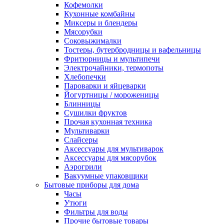
Кофемолки
Кухонные комбайны
Миксеры и блендеры
Мясорубки
Соковыжималки
Тостеры, бутербродницы и вафельницы
Фритюрницы и мультипечи
Электрочайники, термопоты
Хлебопечки
Пароварки и яйцеварки
Йогуртницы / мороженицы
Блинницы
Сушилки фруктов
Прочая кухонная техника
Мультиварки
Слайсеры
Аксессуары для мультиварок
Аксессуары для мясорубок
Аэрогрили
Вакуумные упаковщики
Бытовые приборы для дома
Часы
Утюги
Фильтры для воды
Прочие бытовые товары