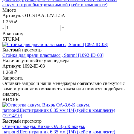
аккум. патрон:быстрозажимной (кейс в комплекте)
Много
Артикул: OTCS1AA-12V-1.5A
1 255
₽
-
+
В корзину
STURM!
Быстрый просмотр
Стойка для дрели пластмасс., Sturm! [1092-ID-03]
Наличие уточняйте у менеджера
Артикул: 1092-ID-03
1 268
₽
Запросить
Оставьте запрос и наши менеджеры обязательно свяжутся с
вами и уточнят возможность заказа или помогут подобрать
аналоги.
ВИХРЬ
Быстрый просмотр
Отвертка аккум. Вихрь ОА-3,6-К аккум.
патрон:Шестигранник 6.35 мм (1/4) (кейс в комплекте)