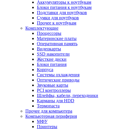
Аккумуляторы к ноутбукам
Блоки питания к ноутбукам
Подставки для ноутбуков
Сумки для ноутбуков
Прочее к ноутбукам
Комплектующие
Процессоры
Материнские платы
Оперативная память
Видеокарты
SSD накопители
Жесткие диски
Блоки питания
Корпуса
Системы охлаждения
Оптические приводы
Звуковые карты
PCI контроллеры
Шлейфы, кабели, переходники
Карманы для HDD
Термопаста
Прочее для компьютера
Компьютерная периферия
МФУ
Принтеры