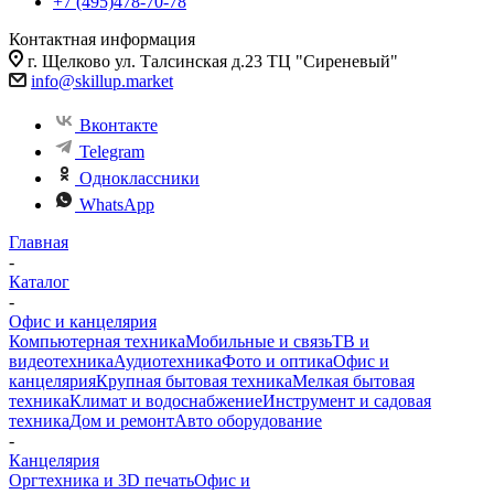
+7 (495)478-70-78
Контактная информация
г. Щелково ул. Талсинская д.23 ТЦ "Сиреневый"
info@skillup.market
Вконтакте
Telegram
Одноклассники
WhatsApp
Главная
-
Каталог
-
Офис и канцелярия
Компьютерная техника
Мобильные и связь
ТВ и
видеотехника
Аудиотехника
Фото и оптика
Офис и
канцелярия
Крупная бытовая техника
Мелкая бытовая
техника
Климат и водоснабжение
Инструмент и садовая
техника
Дом и ремонт
Авто оборудование
-
Канцелярия
Оргтехника и 3D печать
Офис и