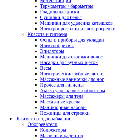
Метеостанции
Термометры / барометры
Гладильные доски
Сушилки для белья
Машинки для удаления катышков
Электропростыни и электрогрелки
Красота и гигиена
Фены и приборы для укладки
Электробритвы
Эпиляторы
Машинки для стрижки волос
Насадки для зубных щеток
Весы
Электрические зубные щетки
Массажные ванночки для ног
Прочее для гигиены
Аксессуары к электробритвам
Массажеры для тела
Массажные кресла
Маникюрные наборы
Ножницы для стрижки
Климат и водоснабжение
Обогреватели
Конвекторы
Масляный радиатор