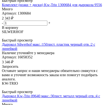
Быстрый просмотр
Комплект (ножи + диски) Kw-Trio 1300684 для дырокола 9556
Много
Артикул: 1300684
2 343
₽
-
+
В корзину
SILWERHOF
Быстрый просмотр
Дырокол Silwerhof макс.:150лист. пластик черный отв.:2 с
линейкой
Наличие уточняйте у менеджера
Артикул: 16058352
3 346
₽
Запросить
Оставьте запрос и наши менеджеры обязательно свяжутся с
вами и уточнят возможность заказа или помогут подобрать
аналоги.
KW-TRIO
Быстрый просмотр
Дырокол Kw-Trio 09640 макс.:30лист. металл черный отв.:4 с
линейкой
Много