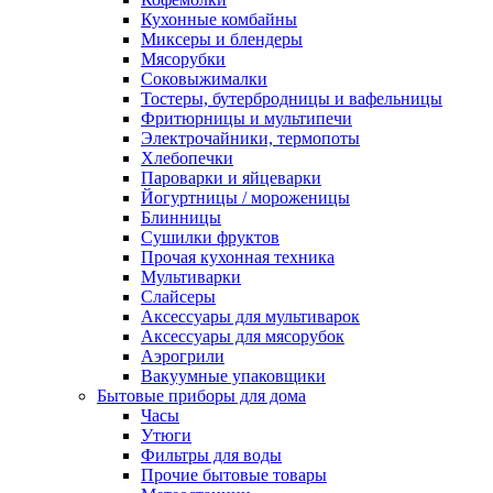
Кухонные комбайны
Миксеры и блендеры
Мясорубки
Соковыжималки
Тостеры, бутербродницы и вафельницы
Фритюрницы и мультипечи
Электрочайники, термопоты
Хлебопечки
Пароварки и яйцеварки
Йогуртницы / мороженицы
Блинницы
Сушилки фруктов
Прочая кухонная техника
Мультиварки
Слайсеры
Аксессуары для мультиварок
Аксессуары для мясорубок
Аэрогрили
Вакуумные упаковщики
Бытовые приборы для дома
Часы
Утюги
Фильтры для воды
Прочие бытовые товары