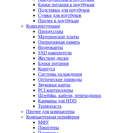
Блоки питания к ноутбукам
Подставки для ноутбуков
Сумки для ноутбуков
Прочее к ноутбукам
Комплектующие
Процессоры
Материнские платы
Оперативная память
Видеокарты
SSD накопители
Жесткие диски
Блоки питания
Корпуса
Системы охлаждения
Оптические приводы
Звуковые карты
PCI контроллеры
Шлейфы, кабели, переходники
Карманы для HDD
Термопаста
Прочее для компьютера
Компьютерная периферия
МФУ
Принтеры
Плоттеры