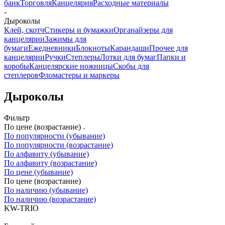
банк
Торговля
Канцелярия
Расходные материалы
-
Дыроколы
Клей, скотч
Стикеры и бумажки
Органайзеры для
канцелярии
Зажимы для
бумаги
Ежедневники
Блокноты
Карандаши
Прочее для
канцелярии
Ручки
Степлеры
Лотки для бумаг
Папки и
коробы
Канцелярские ножницы
Скобы для
степлеров
Фломастеры и маркеры
Дыроколы
Фильтр
По цене (возрастание)
По популярности (убывание)
По популярности (возрастание)
По алфавиту (убывание)
По алфавиту (возрастание)
По цене (убывание)
По цене (возрастание)
По наличию (убывание)
По наличию (возрастание)
KW-TRIO