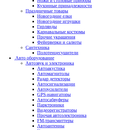
Ножи и столовые приборы
Кухонные принадлежности
Праздничные товары
Новогодние елки
Новогодние игрушки
Гирлянды
Карнавальные костюмы
Прочие украшения
Фейерверки и салюты
Сантехника
Полотенцесушители
Авто оборудование
Автозвук и электроника
Автоакустика
Автомагнитолы
Радар детекторы
Автосигнализации
Автоусилители
GPS-навигаторы
Автосабвуферы
Парктроники
Видеорегистраторы
Прочая автоэлектроника
FM-трансмиттеры
Автоантенны