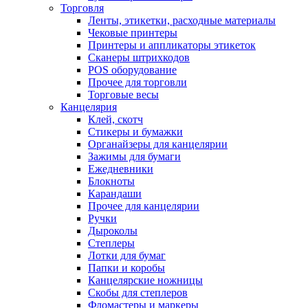
Торговля
Ленты, этикетки, расходные материалы
Чековые принтеры
Принтеры и аппликаторы этикеток
Сканеры штрихкодов
POS оборудование
Прочее для торговли
Торговые весы
Канцелярия
Клей, скотч
Стикеры и бумажки
Органайзеры для канцелярии
Зажимы для бумаги
Ежедневники
Блокноты
Карандаши
Прочее для канцелярии
Ручки
Дыроколы
Степлеры
Лотки для бумаг
Папки и коробы
Канцелярские ножницы
Скобы для степлеров
Фломастеры и маркеры