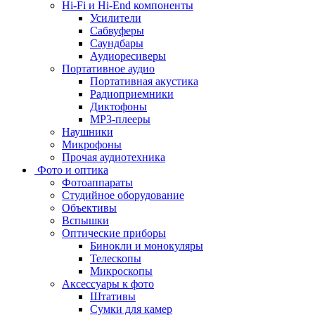
Hi-Fi и Hi-End компоненты
Усилители
Сабвуферы
Саундбары
Аудиоресиверы
Портативное аудио
Портативная акустика
Радиоприемники
Диктофоны
MP3-плееры
Наушники
Микрофоны
Прочая аудиотехника
Фото и оптика
Фотоаппараты
Cтудийное оборудование
Объективы
Вспышки
Оптические приборы
Бинокли и монокуляры
Телескопы
Микроскопы
Аксессуары к фото
Штативы
Сумки для камер