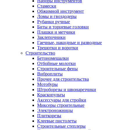
Наборы инструментов
Стамески
Обжимной инструмент
Ломы и гвоздодеры
Рубанки ручные
Биты и торцевые головки
Плашки и метчики
Заклепочники
Гаечные, накидные и разводные
Трещотки и воротки
Строительство
Бетономешалки
Отбойные молотки
Строительные фены
Виброплиты
Прочее для строительства
Мотобуры
Штроборезы и швонарезчики
Краскопульты
Аксессуары для стройки
Миксеры строительные
Электроножницы
Плиткорезы
Клеевые пистолеты
Строительные степлеры