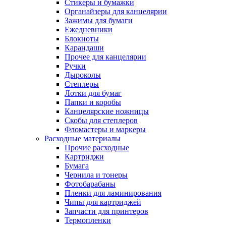
Стикеры и бумажки
Органайзеры для канцелярии
Зажимы для бумаги
Ежедневники
Блокноты
Карандаши
Прочее для канцелярии
Ручки
Дыроколы
Степлеры
Лотки для бумаг
Папки и коробы
Канцелярские ножницы
Скобы для степлеров
Фломастеры и маркеры
Расходные материалы
Прочие расходные
Картриджи
Бумага
Чернила и тонеры
Фотобарабаны
Пленки для ламинирования
Чипы для картриджей
Запчасти для принтеров
Термопленки