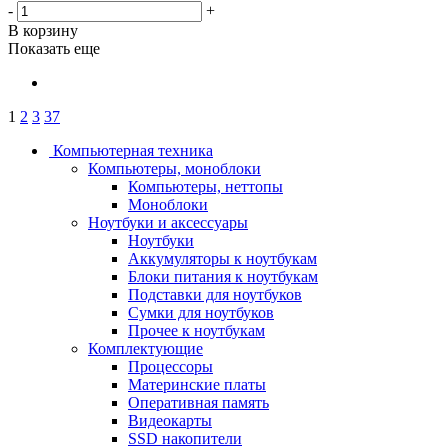
-
+
В корзину
Показать еще
1
2
3
37
Компьютерная техника
Компьютеры, моноблоки
Компьютеры, неттопы
Моноблоки
Ноутбуки и аксессуары
Ноутбуки
Аккумуляторы к ноутбукам
Блоки питания к ноутбукам
Подставки для ноутбуков
Сумки для ноутбуков
Прочее к ноутбукам
Комплектующие
Процессоры
Материнские платы
Оперативная память
Видеокарты
SSD накопители