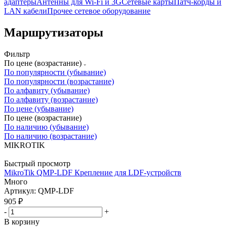
адаптеры
Антенны для Wi-Fi и 3G
Сетевые карты
Патч-корды и
LAN кабели
Прочее сетевое оборудование
Маршрутизаторы
Фильтр
По цене (возрастание)
По популярности (убывание)
По популярности (возрастание)
По алфавиту (убывание)
По алфавиту (возрастание)
По цене (убывание)
По цене (возрастание)
По наличию (убывание)
По наличию (возрастание)
MIKROTIK
Быстрый просмотр
MikroTik QMP-LDF Крепление для LDF-устройств
Много
Артикул: QMP-LDF
905
₽
-
+
В корзину