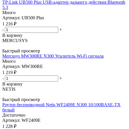
TP-Link UB500 Plus USB-адаптер дальнего действия Bluetooth
5.3
Много
Артикул: UB500 Plus
1 216
₽
-
+
В корзину
MERCUSYS
Быстрый просмотр
Mercusys MW300RE N300 Усилитель Wi-Fi сигнала
Много
Артикул: MW300RE
1 219
₽
-
+
В корзину
NETIS
Быстрый просмотр
Роутер беспроводной Netis WF2409E N300 10/100BASE-TX
белый
Достаточно
Артикул: WF2409E
1 228
₽