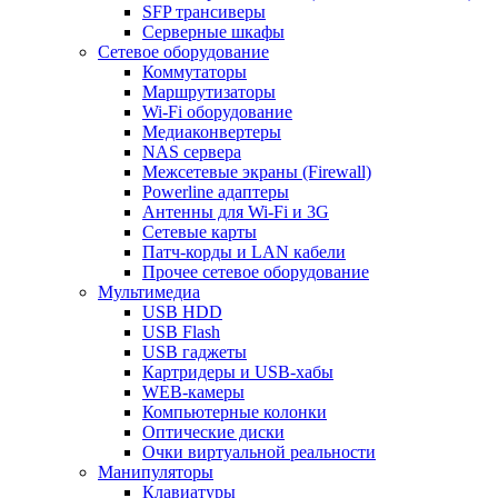
SFP трансиверы
Серверные шкафы
Сетевое оборудование
Коммутаторы
Маршрутизаторы
Wi-Fi оборудование
Медиаконвертеры
NAS сервера
Межсетевые экраны (Firewall)
Powerline адаптеры
Антенны для Wi-Fi и 3G
Сетевые карты
Патч-корды и LAN кабели
Прочее сетевое оборудование
Мультимедиа
USB HDD
USB Flash
USB гаджеты
Картридеры и USB-хабы
WEB-камеры
Компьютерные колонки
Оптические диски
Очки виртуальной реальности
Манипуляторы
Клавиатуры