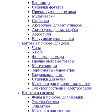
Блинницы
Сушилки фруктов
Прочая кухонная техника
Мультиварки
Слайсеры
Аксессуары для мультиварок
Аксессуары для мясорубок
Аэрогрили
Вакуумные упаковщики
Бытовые приборы для дома
Часы
Утюги
Фильтры для воды
Прочие бытовые товары
Метеостанции
Термометры / барометры
Гладильные доски
Сушилки для белья
Машинки для удаления катышков
Электропростыни и электрогрелки
Красота и гигиена
Фены и приборы для укладки
Электробритвы
Эпиляторы
Машинки для стрижки волос