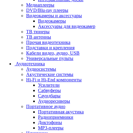
Медиаплееры
DVD/Blu-ray плееры
Видеокамеры и аксессуары
Видеокамеры
Аксессуары для видеокамер
ТВ тюнеры
ТВ антенны
Прочая видеотехника
Подставки и крепления
Кабели видео, аудио, USB
Универсальные пульты
Аудиотехника
Аудиосистемы
Акустические системы
Hi-Fi и Hi-End компоненты
Усилители
Сабвуферы
Саундбары
Аудиоресиверы
Портативное аудио
Портативная акустика
Радиоприемники
Диктофоны
MP3-плееры