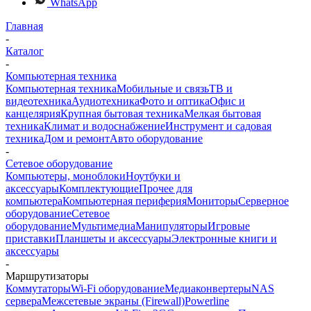
WhatsApp
Главная
-
Каталог
-
Компьютерная техника
Компьютерная техника
Мобильные и связь
ТВ и
видеотехника
Аудиотехника
Фото и оптика
Офис и
канцелярия
Крупная бытовая техника
Мелкая бытовая
техника
Климат и водоснабжение
Инструмент и садовая
техника
Дом и ремонт
Авто оборудование
-
Сетевое оборудование
Компьютеры, моноблоки
Ноутбуки и
аксессуары
Комплектующие
Прочее для
компьютера
Компьютерная периферия
Мониторы
Серверное
оборудование
Сетевое
оборудование
Мультимедиа
Манипуляторы
Игровые
приставки
Планшеты и аксессуары
Электронные книги и
аксессуары
-
Маршрутизаторы
Коммутаторы
Wi-Fi оборудование
Медиаконвертеры
NAS
сервера
Межсетевые экраны (Firewall)
Powerline