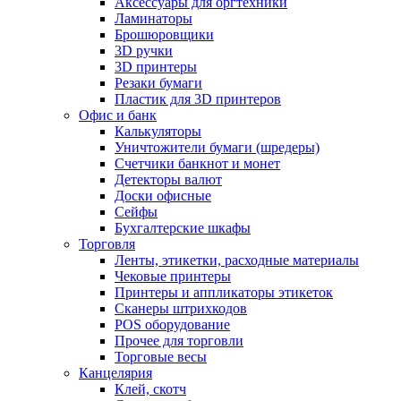
Аксессуары для оргтехники
Ламинаторы
Брошюровщики
3D ручки
3D принтеры
Резаки бумаги
Пластик для 3D принтеров
Офис и банк
Калькуляторы
Уничтожители бумаги (шредеры)
Счетчики банкнот и монет
Детекторы валют
Доски офисные
Сейфы
Бухгалтерские шкафы
Торговля
Ленты, этикетки, расходные материалы
Чековые принтеры
Принтеры и аппликаторы этикеток
Сканеры штрихкодов
POS оборудование
Прочее для торговли
Торговые весы
Канцелярия
Клей, скотч