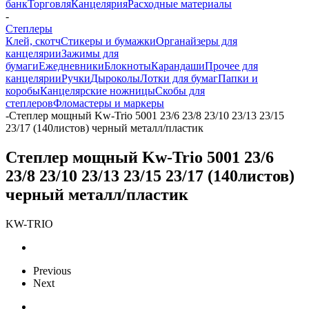
банк
Торговля
Канцелярия
Расходные материалы
-
Степлеры
Клей, скотч
Стикеры и бумажки
Органайзеры для
канцелярии
Зажимы для
бумаги
Ежедневники
Блокноты
Карандаши
Прочее для
канцелярии
Ручки
Дыроколы
Лотки для бумаг
Папки и
коробы
Канцелярские ножницы
Скобы для
степлеров
Фломастеры и маркеры
-
Степлер мощный Kw-Trio 5001 23/6 23/8 23/10 23/13 23/15
23/17 (140листов) черный металл/пластик
Степлер мощный Kw-Trio 5001 23/6
23/8 23/10 23/13 23/15 23/17 (140листов)
черный металл/пластик
KW-TRIO
Previous
Next