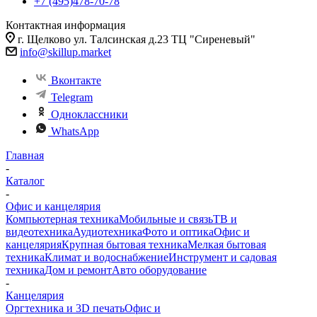
+7 (495)478-70-78
Контактная информация
г. Щелково ул. Талсинская д.23 ТЦ "Сиреневый"
info@skillup.market
Вконтакте
Telegram
Одноклассники
WhatsApp
Главная
-
Каталог
-
Офис и канцелярия
Компьютерная техника
Мобильные и связь
ТВ и
видеотехника
Аудиотехника
Фото и оптика
Офис и
канцелярия
Крупная бытовая техника
Мелкая бытовая
техника
Климат и водоснабжение
Инструмент и садовая
техника
Дом и ремонт
Авто оборудование
-
Канцелярия
Оргтехника и 3D печать
Офис и