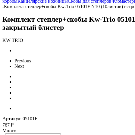
коробы
Канцелярские ножницы
Скобы для степлеров
Фломастер
-
Комплект степлер+скобы Kw-Trio 05101F N10 (10листов) встр
Комплект степлер+скобы Kw-Trio 05101
закрытый блистер
KW-TRIO
Previous
Next
Артикул:
05101F
767
₽
Много