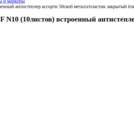
ы и маркеры
оенный антистеплер ассорти 50скоб металл/пластик закрытый бл
F N10 (10листов) встроенный антистепле