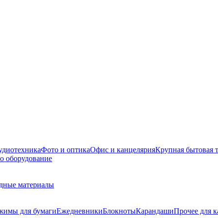
удиотехника
Фото и оптика
Офис и канцелярия
Крупная бытовая 
о оборудование
дные материалы
жимы для бумаги
Ежедневники
Блокноты
Карандаши
Прочее для 