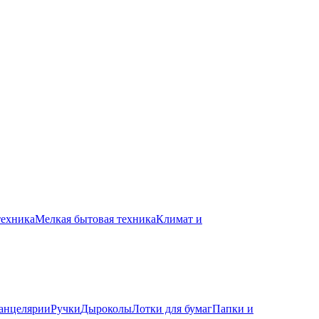
техника
Мелкая бытовая техника
Климат и
канцелярии
Ручки
Дыроколы
Лотки для бумаг
Папки и