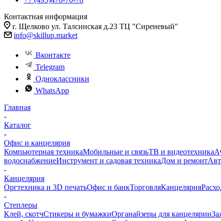
Контактная информация
г. Щелково ул. Талсинская д.23 ТЦ "Сиреневый"
info@skillup.market
Вконтакте
Telegram
Одноклассники
WhatsApp
Главная
-
Каталог
-
Офис и канцелярия
Компьютерная техника
Мобильные и связь
ТВ и видеотехника
А
водоснабжение
Инструмент и садовая техника
Дом и ремонт
Авт
-
Канцелярия
Оргтехника и 3D печать
Офис и банк
Торговля
Канцелярия
Расхо
-
Степлеры
Клей, скотч
Стикеры и бумажки
Органайзеры для канцелярии
За