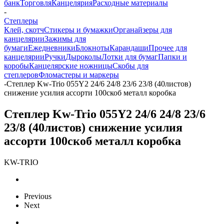
банк
Торговля
Канцелярия
Расходные материалы
-
Степлеры
Клей, скотч
Стикеры и бумажки
Органайзеры для
канцелярии
Зажимы для
бумаги
Ежедневники
Блокноты
Карандаши
Прочее для
канцелярии
Ручки
Дыроколы
Лотки для бумаг
Папки и
коробы
Канцелярские ножницы
Скобы для
степлеров
Фломастеры и маркеры
-
Степлер Kw-Trio 055Y2 24/6 24/8 23/6 23/8 (40листов)
снижение усилия ассорти 100скоб металл коробка
Степлер Kw-Trio 055Y2 24/6 24/8 23/6
23/8 (40листов) снижение усилия
ассорти 100скоб металл коробка
KW-TRIO
Previous
Next