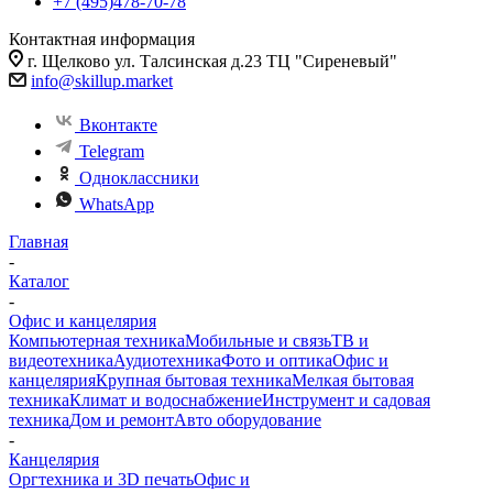
+7 (495)478-70-78
Контактная информация
г. Щелково ул. Талсинская д.23 ТЦ "Сиреневый"
info@skillup.market
Вконтакте
Telegram
Одноклассники
WhatsApp
Главная
-
Каталог
-
Офис и канцелярия
Компьютерная техника
Мобильные и связь
ТВ и
видеотехника
Аудиотехника
Фото и оптика
Офис и
канцелярия
Крупная бытовая техника
Мелкая бытовая
техника
Климат и водоснабжение
Инструмент и садовая
техника
Дом и ремонт
Авто оборудование
-
Канцелярия
Оргтехника и 3D печать
Офис и