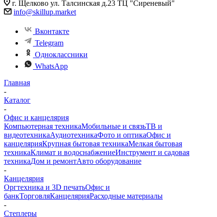
г. Щелково ул. Талсинская д.23 ТЦ "Сиреневый"
info@skillup.market
Вконтакте
Telegram
Одноклассники
WhatsApp
Главная
-
Каталог
-
Офис и канцелярия
Компьютерная техника
Мобильные и связь
ТВ и
видеотехника
Аудиотехника
Фото и оптика
Офис и
канцелярия
Крупная бытовая техника
Мелкая бытовая
техника
Климат и водоснабжение
Инструмент и садовая
техника
Дом и ремонт
Авто оборудование
-
Канцелярия
Оргтехника и 3D печать
Офис и
банк
Торговля
Канцелярия
Расходные материалы
-
Степлеры