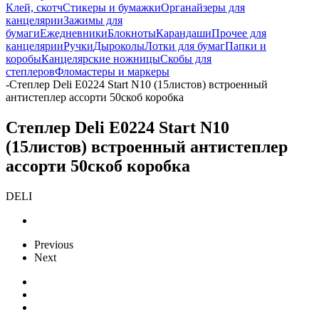
Клей, скотч
Стикеры и бумажки
Органайзеры для
канцелярии
Зажимы для
бумаги
Ежедневники
Блокноты
Карандаши
Прочее для
канцелярии
Ручки
Дыроколы
Лотки для бумаг
Папки и
коробы
Канцелярские ножницы
Скобы для
степлеров
Фломастеры и маркеры
-
Степлер Deli E0224 Start N10 (15листов) встроенный
антистеплер ассорти 50скоб коробка
Степлер Deli E0224 Start N10
(15листов) встроенный антистеплер
ассорти 50скоб коробка
DELI
Previous
Next