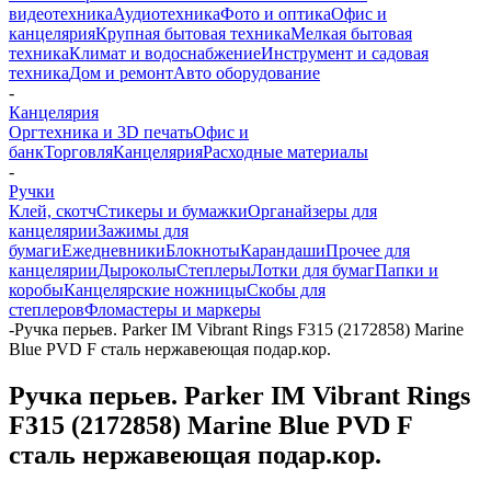
видеотехника
Аудиотехника
Фото и оптика
Офис и
канцелярия
Крупная бытовая техника
Мелкая бытовая
техника
Климат и водоснабжение
Инструмент и садовая
техника
Дом и ремонт
Авто оборудование
-
Канцелярия
Оргтехника и 3D печать
Офис и
банк
Торговля
Канцелярия
Расходные материалы
-
Ручки
Клей, скотч
Стикеры и бумажки
Органайзеры для
канцелярии
Зажимы для
бумаги
Ежедневники
Блокноты
Карандаши
Прочее для
канцелярии
Дыроколы
Степлеры
Лотки для бумаг
Папки и
коробы
Канцелярские ножницы
Скобы для
степлеров
Фломастеры и маркеры
-
Ручка перьев. Parker IM Vibrant Rings F315 (2172858) Marine
Blue PVD F сталь нержавеющая подар.кор.
Ручка перьев. Parker IM Vibrant Rings
F315 (2172858) Marine Blue PVD F
сталь нержавеющая подар.кор.