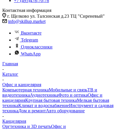
+7 (495)478-70-78
Контактная информация
г. Щелково ул. Талсинская д.23 ТЦ "Сиреневый"
info@skillup.market
Вконтакте
Telegram
Одноклассники
WhatsApp
Главная
-
Каталог
-
Офис и канцелярия
Компьютерная техника
Мобильные и связь
ТВ и
видеотехника
Аудиотехника
Фото и оптика
Офис и
канцелярия
Крупная бытовая техника
Мелкая бытовая
техника
Климат и водоснабжение
Инструмент и садовая
техника
Дом и ремонт
Авто оборудование
-
Канцелярия
Оргтехника и 3D печать
Офис и