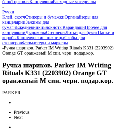
банк
Торговля
Канцелярия
Расходные материалы
-
Ручки
Клей, скотч
Стикеры и бумажки
Органайзеры для
канцелярии
Зажимы для
бумаги
Ежедневники
Блокноты
Карандаши
Прочее для
канцелярии
Дыроколы
Степлеры
Лотки для бумаг
Папки и
коробы
Канцелярские ножницы
Скобы для
степлеров
Фломастеры и маркеры
-
Ручка шариков. Parker IM Writing Rituals K331 (2203902)
Orange GT оранжевый M син. черн. подар.кор.
Ручка шариков. Parker IM Writing
Rituals K331 (2203902) Orange GT
оранжевый M син. черн. подар.кор.
PARKER
Previous
Next