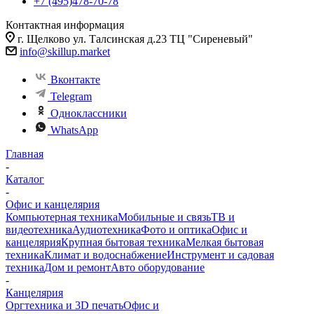
+7 (495)478-70-78
Контактная информация
г. Щелково ул. Талсинская д.23 ТЦ "Сиреневый"
info@skillup.market
Вконтакте
Telegram
Одноклассники
WhatsApp
Главная
-
Каталог
-
Офис и канцелярия
Компьютерная техника
Мобильные и связь
ТВ и
видеотехника
Аудиотехника
Фото и оптика
Офис и
канцелярия
Крупная бытовая техника
Мелкая бытовая
техника
Климат и водоснабжение
Инструмент и садовая
техника
Дом и ремонт
Авто оборудование
-
Канцелярия
Оргтехника и 3D печать
Офис и