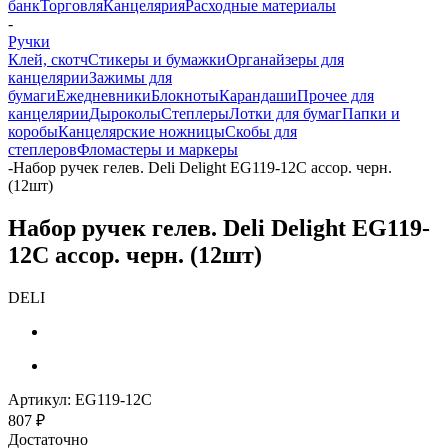
банк
Торговля
Канцелярия
Расходные материалы
-
Ручки
Клей, скотч
Стикеры и бумажки
Органайзеры для
канцелярии
Зажимы для
бумаги
Ежедневники
Блокноты
Карандаши
Прочее для
канцелярии
Дыроколы
Степлеры
Лотки для бумаг
Папки и
коробы
Канцелярские ножницы
Скобы для
степлеров
Фломастеры и маркеры
-
Набор ручек гелев. Deli Delight EG119-12C ассор. черн.
(12шт)
Набор ручек гелев. Deli Delight EG119-
12C ассор. черн. (12шт)
DELI
Артикул:
EG119-12C
807
₽
Достаточно