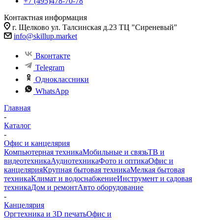
+7 (495)478-70-78
Контактная информация
г. Щелково ул. Талсинская д.23 ТЦ "Сиреневый"
info@skillup.market
Вконтакте
Telegram
Одноклассники
WhatsApp
Главная
-
Каталог
-
Офис и канцелярия
Компьютерная техника
Мобильные и связь
ТВ и
видеотехника
Аудиотехника
Фото и оптика
Офис и
канцелярия
Крупная бытовая техника
Мелкая бытовая
техника
Климат и водоснабжение
Инструмент и садовая
техника
Дом и ремонт
Авто оборудование
-
Канцелярия
Оргтехника и 3D печать
Офис и