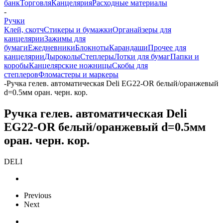
банк
Торговля
Канцелярия
Расходные материалы
-
Ручки
Клей, скотч
Стикеры и бумажки
Органайзеры для
канцелярии
Зажимы для
бумаги
Ежедневники
Блокноты
Карандаши
Прочее для
канцелярии
Дыроколы
Степлеры
Лотки для бумаг
Папки и
коробы
Канцелярские ножницы
Скобы для
степлеров
Фломастеры и маркеры
-
Ручка гелев. автоматическая Deli EG22-OR белый/оранжевый
d=0.5мм оран. черн. кор.
Ручка гелев. автоматическая Deli
EG22-OR белый/оранжевый d=0.5мм
оран. черн. кор.
DELI
Previous
Next