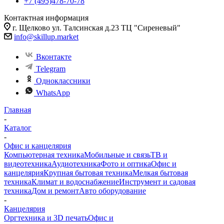
+7 (495)478-70-78
Контактная информация
г. Щелково ул. Талсинская д.23 ТЦ "Сиреневый"
info@skillup.market
Вконтакте
Telegram
Одноклассники
WhatsApp
Главная
-
Каталог
-
Офис и канцелярия
Компьютерная техника
Мобильные и связь
ТВ и
видеотехника
Аудиотехника
Фото и оптика
Офис и
канцелярия
Крупная бытовая техника
Мелкая бытовая
техника
Климат и водоснабжение
Инструмент и садовая
техника
Дом и ремонт
Авто оборудование
-
Канцелярия
Оргтехника и 3D печать
Офис и