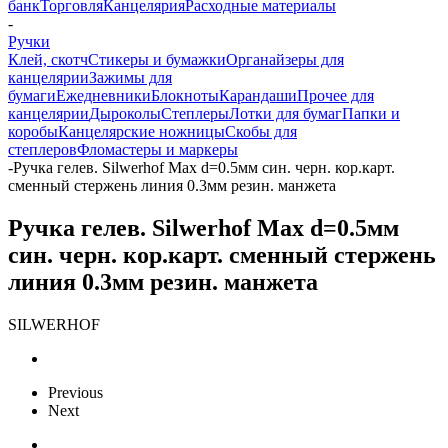
банк
Торговля
Канцелярия
Расходные материалы
-
Ручки
Клей, скотч
Стикеры и бумажки
Органайзеры для
канцелярии
Зажимы для
бумаги
Ежедневники
Блокноты
Карандаши
Прочее для
канцелярии
Дыроколы
Степлеры
Лотки для бумаг
Папки и
коробы
Канцелярские ножницы
Скобы для
степлеров
Фломастеры и маркеры
-
Ручка гелев. Silwerhof Max d=0.5мм син. черн. кор.карт.
сменный стержень линия 0.3мм резин. манжета
Ручка гелев. Silwerhof Max d=0.5мм
син. черн. кор.карт. сменный стержень
линия 0.3мм резин. манжета
SILWERHOF
Previous
Next