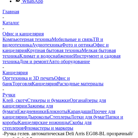
WhatsApp
Главная
-
Каталог
-
Офис и канцелярия
Компьютерная техника
Мобильные и связь
ТВ и
видеотехника
Аудиотехника
Фото и оптика
Офис и
канцелярия
Крупная бытовая техника
Мелкая бытовая
техника
Климат и водоснабжение
Инструмент и садовая
техника
Дом и ремонт
Авто оборудование
-
Канцелярия
Оргтехника и 3D печать
Офис и
банк
Торговля
Канцелярия
Расходные материалы
-
Ручки
Клей, скотч
Стикеры и бумажки
Органайзеры для
канцелярии
Зажимы для
бумаги
Ежедневники
Блокноты
Карандаши
Прочее для
канцелярии
Дыроколы
Степлеры
Лотки для бумаг
Папки и
коробы
Канцелярские ножницы
Скобы для
степлеров
Фломастеры и маркеры
-
Ручка гелев. автоматическая Deli Arris EG08-BL прозрачный/