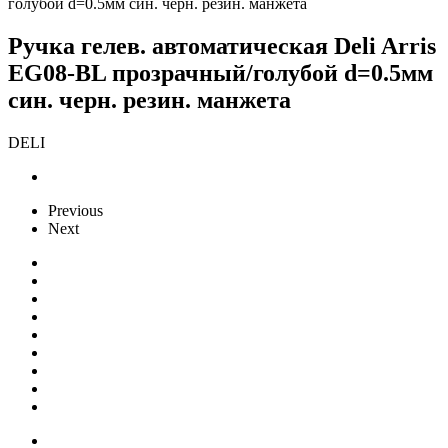
голубой d=0.5мм син. черн. резин. манжета
Ручка гелев. автоматическая Deli Arris
EG08-BL прозрачный/голубой d=0.5мм
син. черн. резин. манжета
DELI
Previous
Next