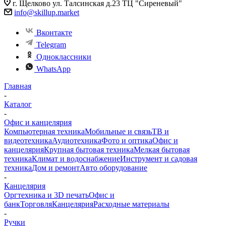
г. Щелково ул. Талсинская д.23 ТЦ "Сиреневый"
info@skillup.market
Вконтакте
Telegram
Одноклассники
WhatsApp
Главная
-
Каталог
-
Офис и канцелярия
Компьютерная техника
Мобильные и связь
ТВ и
видеотехника
Аудиотехника
Фото и оптика
Офис и
канцелярия
Крупная бытовая техника
Мелкая бытовая
техника
Климат и водоснабжение
Инструмент и садовая
техника
Дом и ремонт
Авто оборудование
-
Канцелярия
Оргтехника и 3D печать
Офис и
банк
Торговля
Канцелярия
Расходные материалы
-
Ручки