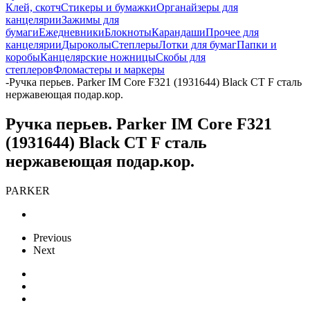
Клей, скотч
Стикеры и бумажки
Органайзеры для
канцелярии
Зажимы для
бумаги
Ежедневники
Блокноты
Карандаши
Прочее для
канцелярии
Дыроколы
Степлеры
Лотки для бумаг
Папки и
коробы
Канцелярские ножницы
Скобы для
степлеров
Фломастеры и маркеры
-
Ручка перьев. Parker IM Core F321 (1931644) Black CT F сталь
нержавеющая подар.кор.
Ручка перьев. Parker IM Core F321
(1931644) Black CT F сталь
нержавеющая подар.кор.
PARKER
Previous
Next