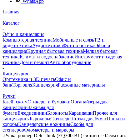
WhatsApp
Главная
-
Каталог
-
Офис и канцелярия
Компьютерная техника
Мобильные и связь
ТВ и
видеотехника
Аудиотехника
Фото и оптика
Офис и
канцелярия
Крупная бытовая техника
Мелкая бытовая
техника
Климат и водоснабжение
Инструмент и садовая
техника
Дом и ремонт
Авто оборудование
-
Канцелярия
Оргтехника и 3D печать
Офис и
банк
Торговля
Канцелярия
Расходные материалы
-
Ручки
Клей, скотч
Стикеры и бумажки
Органайзеры для
канцелярии
Зажимы для
бумаги
Ежедневники
Блокноты
Карандаши
Прочее для
канцелярии
Дыроколы
Степлеры
Лотки для бумаг
Папки и
коробы
Канцелярские ножницы
Скобы для
степлеров
Фломастеры и маркеры
-
Ручка роллер Deli Think (EQ300-BL) синий d=0.5мм син.