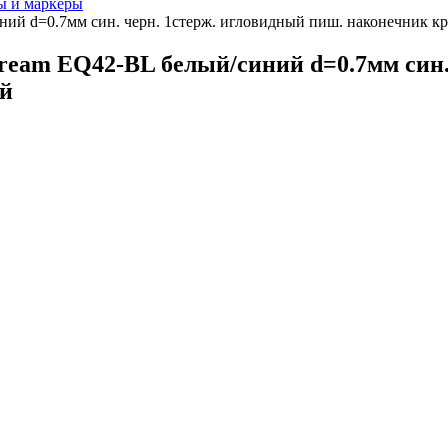
ы и маркеры
ний d=0.7мм син. черн. 1стерж. игловидный пиш. наконечник кр
tream EQ42-BL белый/синий d=0.7мм син.
ий