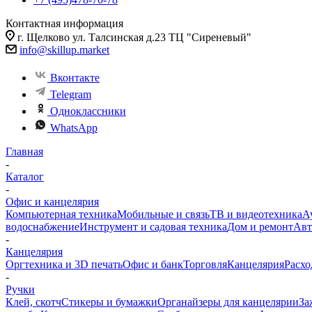
Контактная информация
г. Щелково ул. Талсинская д.23 ТЦ "Сиреневый"
info@skillup.market
Вконтакте
Telegram
Одноклассники
WhatsApp
Главная
-
Каталог
-
Офис и канцелярия
Компьютерная техника
Мобильные и связь
ТВ и видеотехника
А
водоснабжение
Инструмент и садовая техника
Дом и ремонт
Авт
-
Канцелярия
Оргтехника и 3D печать
Офис и банк
Торговля
Канцелярия
Расхо
-
Ручки
Клей, скотч
Стикеры и бумажки
Органайзеры для канцелярии
За