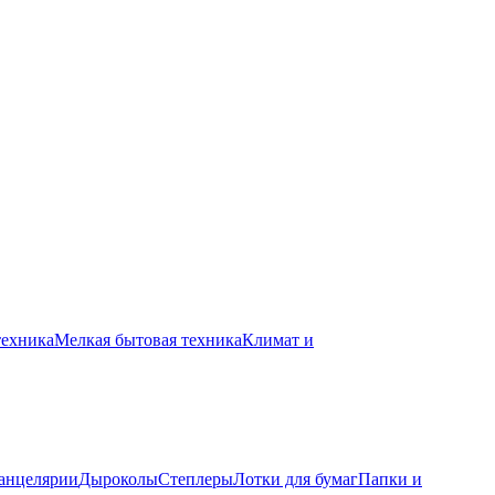
техника
Мелкая бытовая техника
Климат и
канцелярии
Дыроколы
Степлеры
Лотки для бумаг
Папки и