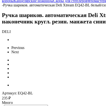
коробы
Канцелярские ножницы
Скобы для степлеров
Фломастер
-
Ручка шариков. автоматическая Deli Xtream EQ42-BL белый/си
Ручка шариков. автоматическая Deli X
наконечник кругл. резин. манжета син
DELI
Previous
Next
Артикул:
EQ42-BL
235
₽
Много