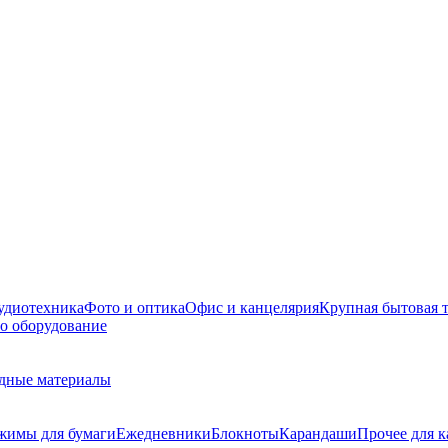
удиотехника
Фото и оптика
Офис и канцелярия
Крупная бытовая 
о оборудование
дные материалы
жимы для бумаги
Ежедневники
Блокноты
Карандаши
Прочее для 