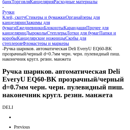
банк
Торговля
Канцелярия
Расходные материалы
-
Ручки
Клей, скотч
Стикеры и бумажки
Органайзеры для
канцелярии
Зажимы для
бумаги
Ежедневники
Блокноты
Карандаши
Прочее для
канцелярии
Дыроколы
Степлеры
Лотки для бумаг
Папки и
коробы
Канцелярские ножницы
Скобы для
степлеров
Фломастеры и маркеры
-
Ручка шариков. автоматическая Deli EveryU EQ60-BK
прозрачный/черный d=0.7мм черн. черн. пулевидный пиш.
наконечник кругл. резин. манжета
Ручка шариков. автоматическая Deli
EveryU EQ60-BK прозрачный/черный
d=0.7мм черн. черн. пулевидный пиш.
наконечник кругл. резин. манжета
DELI
Previous