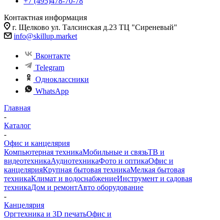
+7 (495)478-70-78
Контактная информация
г. Щелково ул. Талсинская д.23 ТЦ "Сиреневый"
info@skillup.market
Вконтакте
Telegram
Одноклассники
WhatsApp
Главная
-
Каталог
-
Офис и канцелярия
Компьютерная техника
Мобильные и связь
ТВ и
видеотехника
Аудиотехника
Фото и оптика
Офис и
канцелярия
Крупная бытовая техника
Мелкая бытовая
техника
Климат и водоснабжение
Инструмент и садовая
техника
Дом и ремонт
Авто оборудование
-
Канцелярия
Оргтехника и 3D печать
Офис и