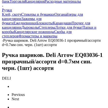
банк
Торговля
Канцелярия
Расходные материалы
-
Ручки
Клей, скотч
Стикеры и бумажки
Органайзеры для
канцелярии
Зажимы для
бумаги
Ежедневники
Блокноты
Карандаши
Прочее для
канцелярии
Дыроколы
Степлеры
Лотки для бумаг
Папки и
коробы
Канцелярские ножницы
Скобы для
степлеров
Фломастеры и маркеры
-
Ручка шариков. Deli Arrow EQ03036-1 прозрачный/ассорти
d=0.7мм син. черн. (1шт) ассорти
Ручка шариков. Deli Arrow EQ03036-1
прозрачный/ассорти d=0.7мм син.
черн. (1шт) ассорти
DELI
Previous
Next