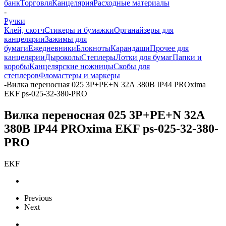
банк
Торговля
Канцелярия
Расходные материалы
-
Ручки
Клей, скотч
Стикеры и бумажки
Органайзеры для
канцелярии
Зажимы для
бумаги
Ежедневники
Блокноты
Карандаши
Прочее для
канцелярии
Дыроколы
Степлеры
Лотки для бумаг
Папки и
коробы
Канцелярские ножницы
Скобы для
степлеров
Фломастеры и маркеры
-
Вилка переносная 025 3Р+РЕ+N 32А 380В IP44 PROxima
EKF ps-025-32-380-PRO
Вилка переносная 025 3Р+РЕ+N 32А
380В IP44 PROxima EKF ps-025-32-380-
PRO
EKF
Previous
Next