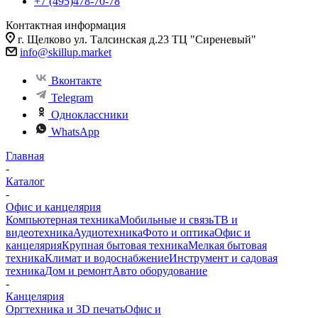
+7 (495)478-70-78
Контактная информация
г. Щелково ул. Талсинская д.23 ТЦ "Сиреневый"
info@skillup.market
Вконтакте
Telegram
Одноклассники
WhatsApp
Главная
-
Каталог
-
Офис и канцелярия
Компьютерная техника
Мобильные и связь
ТВ и
видеотехника
Аудиотехника
Фото и оптика
Офис и
канцелярия
Крупная бытовая техника
Мелкая бытовая
техника
Климат и водоснабжение
Инструмент и садовая
техника
Дом и ремонт
Авто оборудование
-
Канцелярия
Оргтехника и 3D печать
Офис и