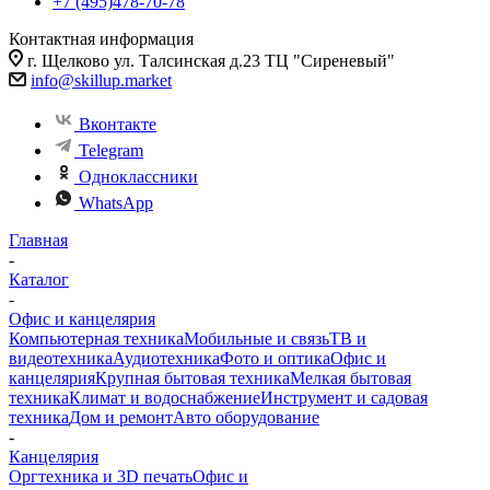
+7 (495)478-70-78
Контактная информация
г. Щелково ул. Талсинская д.23 ТЦ "Сиреневый"
info@skillup.market
Вконтакте
Telegram
Одноклассники
WhatsApp
Главная
-
Каталог
-
Офис и канцелярия
Компьютерная техника
Мобильные и связь
ТВ и
видеотехника
Аудиотехника
Фото и оптика
Офис и
канцелярия
Крупная бытовая техника
Мелкая бытовая
техника
Климат и водоснабжение
Инструмент и садовая
техника
Дом и ремонт
Авто оборудование
-
Канцелярия
Оргтехника и 3D печать
Офис и