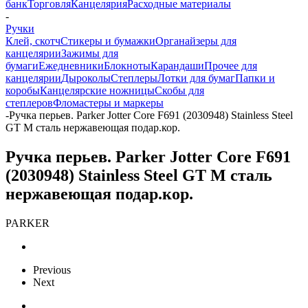
банк
Торговля
Канцелярия
Расходные материалы
-
Ручки
Клей, скотч
Стикеры и бумажки
Органайзеры для
канцелярии
Зажимы для
бумаги
Ежедневники
Блокноты
Карандаши
Прочее для
канцелярии
Дыроколы
Степлеры
Лотки для бумаг
Папки и
коробы
Канцелярские ножницы
Скобы для
степлеров
Фломастеры и маркеры
-
Ручка перьев. Parker Jotter Core F691 (2030948) Stainless Steel
GT M сталь нержавеющая подар.кор.
Ручка перьев. Parker Jotter Core F691
(2030948) Stainless Steel GT M сталь
нержавеющая подар.кор.
PARKER
Previous
Next