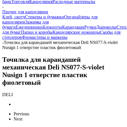
банк
Торговля
Канцелярия
Расходные материалы
-
Прочее для канцелярии
Клей, скотч
Стикеры и бумажки
Органайзеры для
канцелярии
Зажимы для
бумаги
Ежедневники
Блокноты
Карандаши
Ручки
Дыроколы
Степ
для бумаг
Папки и коробы
Канцелярские ножницы
Скобы для
степлеров
Фломастеры и маркеры
-
Точилка для карандашей механическая Deli NS077-S-violet
Nusign 1 отверстие пластик фиолетовый
Точилка для карандашей
механическая Deli NS077-S-violet
Nusign 1 отверстие пластик
фиолетовый
DELI
Previous
Next