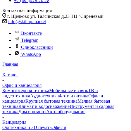
+7 (495)478-70-78
Контактная информация
г. Щелково ул. Талсинская д.23 ТЦ "Сиреневый"
info@skillup.market
Вконтакте
Telegram
Одноклассники
WhatsApp
Главная
-
Каталог
-
Офис и канцелярия
Компьютерная техника
Мобильные и связь
ТВ и
видеотехника
Аудиотехника
Фото и оптика
Офис и
канцелярия
Крупная бытовая техника
Мелкая бытовая
техника
Климат и водоснабжение
Инструмент и садовая
техника
Дом и ремонт
Авто оборудование
-
Канцелярия
Оргтехника и 3D печать
Офис и