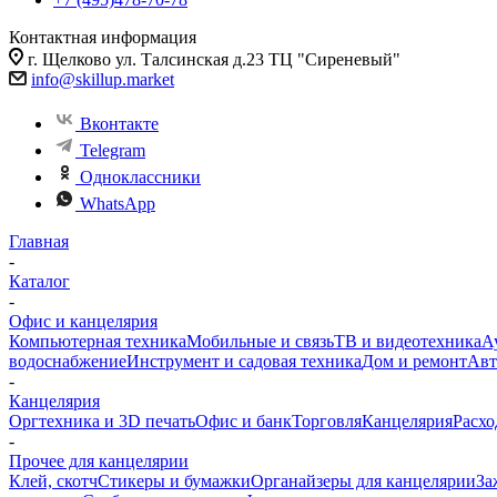
Контактная информация
г. Щелково ул. Талсинская д.23 ТЦ "Сиреневый"
info@skillup.market
Вконтакте
Telegram
Одноклассники
WhatsApp
Главная
-
Каталог
-
Офис и канцелярия
Компьютерная техника
Мобильные и связь
ТВ и видеотехника
А
водоснабжение
Инструмент и садовая техника
Дом и ремонт
Авт
-
Канцелярия
Оргтехника и 3D печать
Офис и банк
Торговля
Канцелярия
Расхо
-
Прочее для канцелярии
Клей, скотч
Стикеры и бумажки
Органайзеры для канцелярии
За