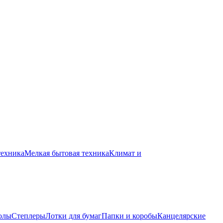
техника
Мелкая бытовая техника
Климат и
олы
Степлеры
Лотки для бумаг
Папки и коробы
Канцелярские