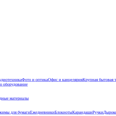
удиотехника
Фото и оптика
Офис и канцелярия
Крупная бытовая 
о оборудование
дные материалы
жимы для бумаги
Ежедневники
Блокноты
Карандаши
Ручки
Дырок