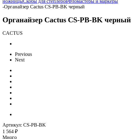
ножницы
Скобы для степлеров
Фломастеры и маркеры
-
Органайзер Cactus CS-PB-BK черный
Органайзер Cactus CS-PB-BK черный
CACTUS
Previous
Next
Артикул:
CS-PB-BK
1 564
₽
Много