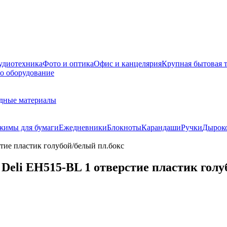
удиотехника
Фото и оптика
Офис и канцелярия
Крупная бытовая 
о оборудование
дные материалы
жимы для бумаги
Ежедневники
Блокноты
Карандаши
Ручки
Дырок
тие пластик голубой/белый пл.бокс
Deli EH515-BL 1 отверстие пластик голу