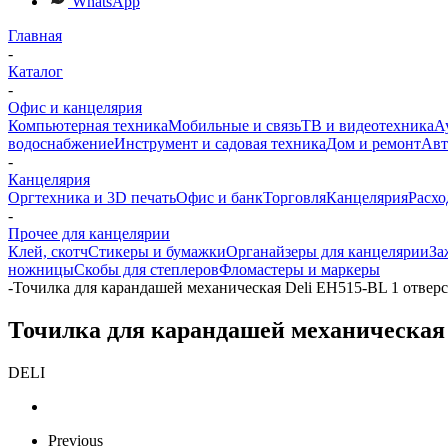
WhatsApp
Главная
-
Каталог
-
Офис и канцелярия
Компьютерная техника
Мобильные и связь
ТВ и видеотехника
А
водоснабжение
Инструмент и садовая техника
Дом и ремонт
Авт
-
Канцелярия
Оргтехника и 3D печать
Офис и банк
Торговля
Канцелярия
Расхо
-
Прочее для канцелярии
Клей, скотч
Стикеры и бумажки
Органайзеры для канцелярии
За
ножницы
Скобы для степлеров
Фломастеры и маркеры
-
Точилка для карандашей механическая Deli EH515-BL 1 отверс
Точилка для карандашей механическая 
DELI
Previous