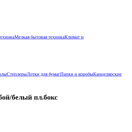
техника
Мелкая бытовая техника
Климат и
олы
Степлеры
Лотки для бумаг
Папки и коробы
Канцелярские
бой/белый пл.бокс