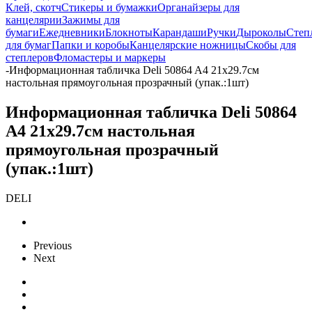
Клей, скотч
Стикеры и бумажки
Органайзеры для
канцелярии
Зажимы для
бумаги
Ежедневники
Блокноты
Карандаши
Ручки
Дыроколы
Степ
для бумаг
Папки и коробы
Канцелярские ножницы
Скобы для
степлеров
Фломастеры и маркеры
-
Информационная табличка Deli 50864 A4 21х29.7см
настольная прямоугольная прозрачный (упак.:1шт)
Информационная табличка Deli 50864
A4 21х29.7см настольная
прямоугольная прозрачный
(упак.:1шт)
DELI
Previous
Next