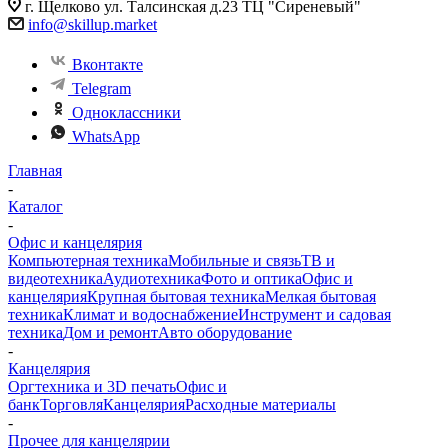
г. Щелково ул. Талсинская д.23 ТЦ "Сиреневый"
info@skillup.market
Вконтакте
Telegram
Одноклассники
WhatsApp
Главная
-
Каталог
-
Офис и канцелярия
Компьютерная техника
Мобильные и связь
ТВ и
видеотехника
Аудиотехника
Фото и оптика
Офис и
канцелярия
Крупная бытовая техника
Мелкая бытовая
техника
Климат и водоснабжение
Инструмент и садовая
техника
Дом и ремонт
Авто оборудование
-
Канцелярия
Оргтехника и 3D печать
Офис и
банк
Торговля
Канцелярия
Расходные материалы
-
Прочее для канцелярии