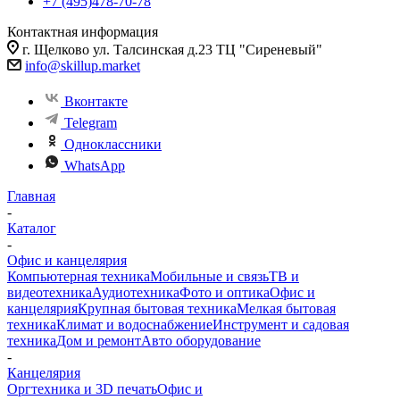
+7 (495)478-70-78
Контактная информация
г. Щелково ул. Талсинская д.23 ТЦ "Сиреневый"
info@skillup.market
Вконтакте
Telegram
Одноклассники
WhatsApp
Главная
-
Каталог
-
Офис и канцелярия
Компьютерная техника
Мобильные и связь
ТВ и
видеотехника
Аудиотехника
Фото и оптика
Офис и
канцелярия
Крупная бытовая техника
Мелкая бытовая
техника
Климат и водоснабжение
Инструмент и садовая
техника
Дом и ремонт
Авто оборудование
-
Канцелярия
Оргтехника и 3D печать
Офис и