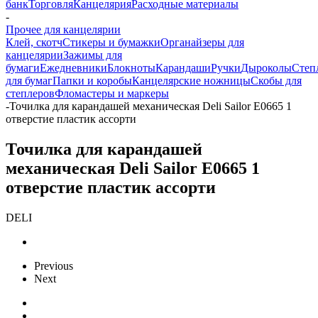
банк
Торговля
Канцелярия
Расходные материалы
-
Прочее для канцелярии
Клей, скотч
Стикеры и бумажки
Органайзеры для
канцелярии
Зажимы для
бумаги
Ежедневники
Блокноты
Карандаши
Ручки
Дыроколы
Степ
для бумаг
Папки и коробы
Канцелярские ножницы
Скобы для
степлеров
Фломастеры и маркеры
-
Точилка для карандашей механическая Deli Sailor E0665 1
отверстие пластик ассорти
Точилка для карандашей
механическая Deli Sailor E0665 1
отверстие пластик ассорти
DELI
Previous
Next