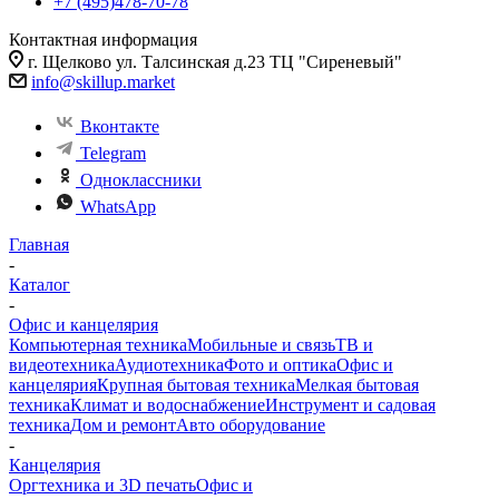
+7 (495)478-70-78
Контактная информация
г. Щелково ул. Талсинская д.23 ТЦ "Сиреневый"
info@skillup.market
Вконтакте
Telegram
Одноклассники
WhatsApp
Главная
-
Каталог
-
Офис и канцелярия
Компьютерная техника
Мобильные и связь
ТВ и
видеотехника
Аудиотехника
Фото и оптика
Офис и
канцелярия
Крупная бытовая техника
Мелкая бытовая
техника
Климат и водоснабжение
Инструмент и садовая
техника
Дом и ремонт
Авто оборудование
-
Канцелярия
Оргтехника и 3D печать
Офис и