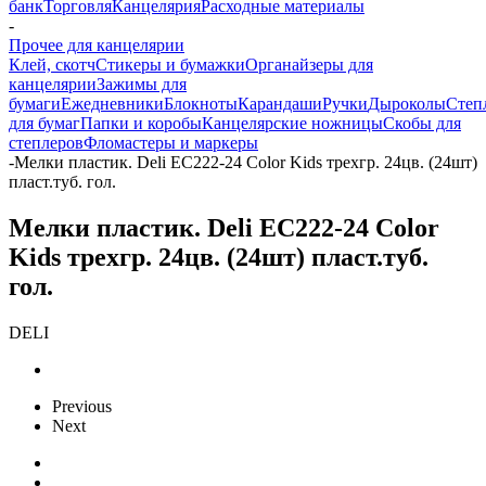
банк
Торговля
Канцелярия
Расходные материалы
-
Прочее для канцелярии
Клей, скотч
Стикеры и бумажки
Органайзеры для
канцелярии
Зажимы для
бумаги
Ежедневники
Блокноты
Карандаши
Ручки
Дыроколы
Степ
для бумаг
Папки и коробы
Канцелярские ножницы
Скобы для
степлеров
Фломастеры и маркеры
-
Мелки пластик. Deli EC222-24 Color Kids трехгр. 24цв. (24шт)
пласт.туб. гол.
Мелки пластик. Deli EC222-24 Color
Kids трехгр. 24цв. (24шт) пласт.туб.
гол.
DELI
Previous
Next