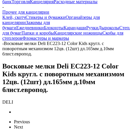
банк
Торговля
Канцелярия
Расходные материалы
-
Прочее для канцелярии
Клей, скотч
Стикеры и бумажки
Органайзеры для
канцелярии
Зажимы для
бумаги
Ежедневники
Блокноты
Карандаши
Ручки
Дыроколы
Степ
для бумаг
Папки и коробы
Канцелярские ножницы
Скобы для
степлеров
Фломастеры и маркеры
-
Восковые мелки Deli EC223-12 Color Kids кругл. с
поворотным механизмом 12цв. (12шт) дл.165мм д.10мм
блист.европод.
Восковые мелки Deli EC223-12 Color
Kids кругл. с поворотным механизмом
12цв. (12шт) дл.165мм д.10мм
блист.европод.
DELI
Previous
Next