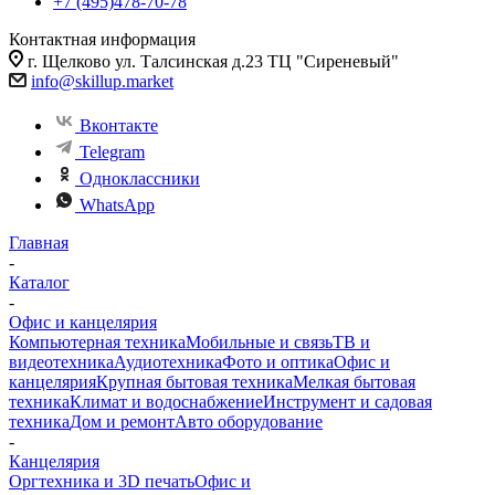
+7 (495)478-70-78
Контактная информация
г. Щелково ул. Талсинская д.23 ТЦ "Сиреневый"
info@skillup.market
Вконтакте
Telegram
Одноклассники
WhatsApp
Главная
-
Каталог
-
Офис и канцелярия
Компьютерная техника
Мобильные и связь
ТВ и
видеотехника
Аудиотехника
Фото и оптика
Офис и
канцелярия
Крупная бытовая техника
Мелкая бытовая
техника
Климат и водоснабжение
Инструмент и садовая
техника
Дом и ремонт
Авто оборудование
-
Канцелярия
Оргтехника и 3D печать
Офис и