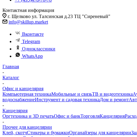
Контактная информация
г. Щелково ул. Талсинская д.23 ТЦ "Сиреневый"
info@skillup.market
Вконтакте
Telegram
Одноклассники
WhatsApp
Главная
-
Каталог
-
Офис и канцелярия
Компьютерная техника
Мобильные и связь
ТВ и видеотехника
А
водоснабжение
Инструмент и садовая техника
Дом и ремонт
Авт
-
Канцелярия
Оргтехника и 3D печать
Офис и банк
Торговля
Канцелярия
Расхо
-
Прочее для канцелярии
Клей, скотч
Стикеры и бумажки
Органайзеры для канцелярии
За