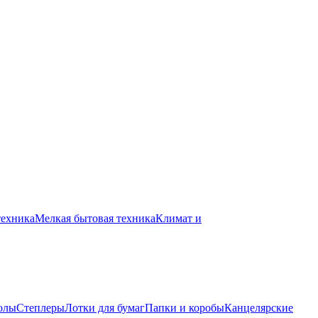
техника
Мелкая бытовая техника
Климат и
олы
Степлеры
Лотки для бумаг
Папки и коробы
Канцелярские