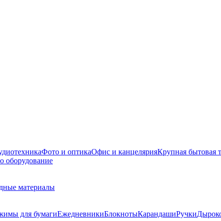
удиотехника
Фото и оптика
Офис и канцелярия
Крупная бытовая 
о оборудование
дные материалы
жимы для бумаги
Ежедневники
Блокноты
Карандаши
Ручки
Дырок