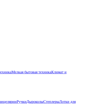
техника
Мелкая бытовая техника
Климат и
канцелярии
Ручки
Дыроколы
Степлеры
Лотки для