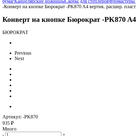
бумаг
Канцелярские ножницы
Скобы для степлеров
Фломастеры 
-
Конверт на кнопке Бюрократ -PK870 A4 вертик. расшир. пласт
Конверт на кнопке Бюрократ -PK870 A4 
БЮРОКРАТ
Previous
Next
Артикул:
-PK870
935
₽
Много
-
+