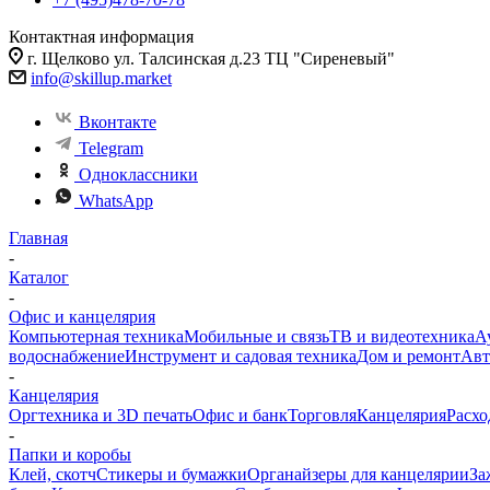
Контактная информация
г. Щелково ул. Талсинская д.23 ТЦ "Сиреневый"
info@skillup.market
Вконтакте
Telegram
Одноклассники
WhatsApp
Главная
-
Каталог
-
Офис и канцелярия
Компьютерная техника
Мобильные и связь
ТВ и видеотехника
А
водоснабжение
Инструмент и садовая техника
Дом и ремонт
Авт
-
Канцелярия
Оргтехника и 3D печать
Офис и банк
Торговля
Канцелярия
Расхо
-
Папки и коробы
Клей, скотч
Стикеры и бумажки
Органайзеры для канцелярии
За