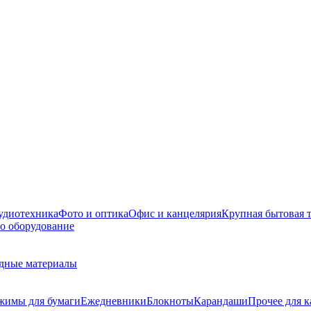
удиотехника
Фото и оптика
Офис и канцелярия
Крупная бытовая 
о оборудование
дные материалы
жимы для бумаги
Ежедневники
Блокноты
Карандаши
Прочее для 