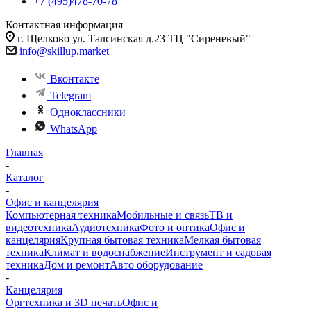
+7 (495)478-70-78
Контактная информация
г. Щелково ул. Талсинская д.23 ТЦ "Сиреневый"
info@skillup.market
Вконтакте
Telegram
Одноклассники
WhatsApp
Главная
-
Каталог
-
Офис и канцелярия
Компьютерная техника
Мобильные и связь
ТВ и
видеотехника
Аудиотехника
Фото и оптика
Офис и
канцелярия
Крупная бытовая техника
Мелкая бытовая
техника
Климат и водоснабжение
Инструмент и садовая
техника
Дом и ремонт
Авто оборудование
-
Канцелярия
Оргтехника и 3D печать
Офис и