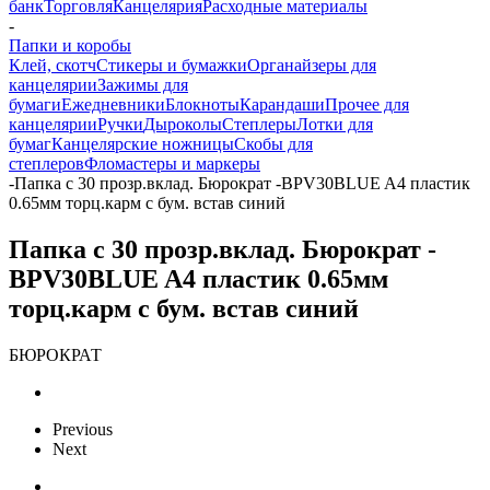
банк
Торговля
Канцелярия
Расходные материалы
-
Папки и коробы
Клей, скотч
Стикеры и бумажки
Органайзеры для
канцелярии
Зажимы для
бумаги
Ежедневники
Блокноты
Карандаши
Прочее для
канцелярии
Ручки
Дыроколы
Степлеры
Лотки для
бумаг
Канцелярские ножницы
Скобы для
степлеров
Фломастеры и маркеры
-
Папка с 30 прозр.вклад. Бюрократ -BPV30BLUE A4 пластик
0.65мм торц.карм с бум. встав синий
Папка с 30 прозр.вклад. Бюрократ -
BPV30BLUE A4 пластик 0.65мм
торц.карм с бум. встав синий
БЮРОКРАТ
Previous
Next