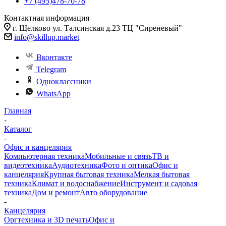
+7 (495)478-70-78
Контактная информация
г. Щелково ул. Талсинская д.23 ТЦ "Сиреневый"
info@skillup.market
Вконтакте
Telegram
Одноклассники
WhatsApp
Главная
-
Каталог
-
Офис и канцелярия
Компьютерная техника
Мобильные и связь
ТВ и
видеотехника
Аудиотехника
Фото и оптика
Офис и
канцелярия
Крупная бытовая техника
Мелкая бытовая
техника
Климат и водоснабжение
Инструмент и садовая
техника
Дом и ремонт
Авто оборудование
-
Канцелярия
Оргтехника и 3D печать
Офис и