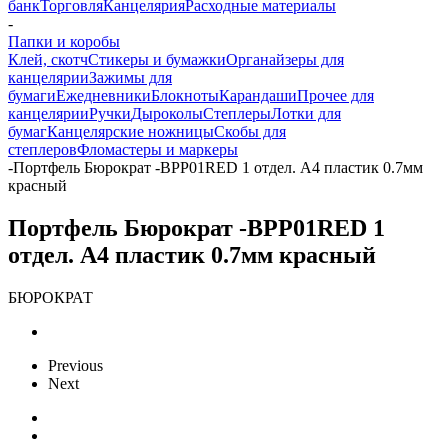
банк
Торговля
Канцелярия
Расходные материалы
-
Папки и коробы
Клей, скотч
Стикеры и бумажки
Органайзеры для
канцелярии
Зажимы для
бумаги
Ежедневники
Блокноты
Карандаши
Прочее для
канцелярии
Ручки
Дыроколы
Степлеры
Лотки для
бумаг
Канцелярские ножницы
Скобы для
степлеров
Фломастеры и маркеры
-
Портфель Бюрократ -BPP01RED 1 отдел. A4 пластик 0.7мм
красный
Портфель Бюрократ -BPP01RED 1
отдел. A4 пластик 0.7мм красный
БЮРОКРАТ
Previous
Next