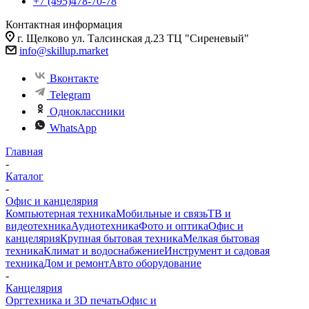
+7 (495)478-70-78
Контактная информация
г. Щелково ул. Талсинская д.23 ТЦ "Сиреневый"
info@skillup.market
Вконтакте
Telegram
Одноклассники
WhatsApp
Главная
-
Каталог
-
Офис и канцелярия
Компьютерная техника
Мобильные и связь
ТВ и
видеотехника
Аудиотехника
Фото и оптика
Офис и
канцелярия
Крупная бытовая техника
Мелкая бытовая
техника
Климат и водоснабжение
Инструмент и садовая
техника
Дом и ремонт
Авто оборудование
-
Канцелярия
Оргтехника и 3D печать
Офис и