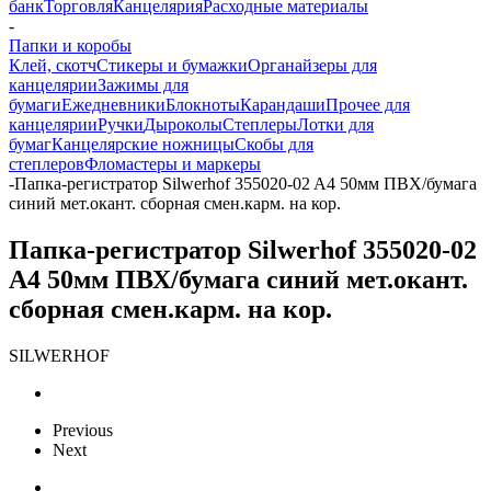
банк
Торговля
Канцелярия
Расходные материалы
-
Папки и коробы
Клей, скотч
Стикеры и бумажки
Органайзеры для
канцелярии
Зажимы для
бумаги
Ежедневники
Блокноты
Карандаши
Прочее для
канцелярии
Ручки
Дыроколы
Степлеры
Лотки для
бумаг
Канцелярские ножницы
Скобы для
степлеров
Фломастеры и маркеры
-
Папка-регистратор Silwerhof 355020-02 A4 50мм ПВХ/бумага
синий мет.окант. сборная смен.карм. на кор.
Папка-регистратор Silwerhof 355020-02
A4 50мм ПВХ/бумага синий мет.окант.
сборная смен.карм. на кор.
SILWERHOF
Previous
Next