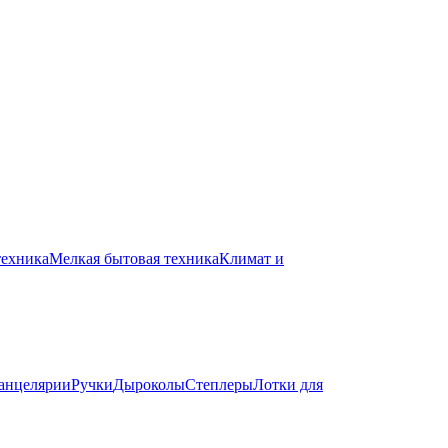
техника
Мелкая бытовая техника
Климат и
канцелярии
Ручки
Дыроколы
Степлеры
Лотки для