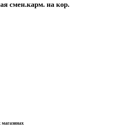
я смен.карм. на кор.
х магазинах