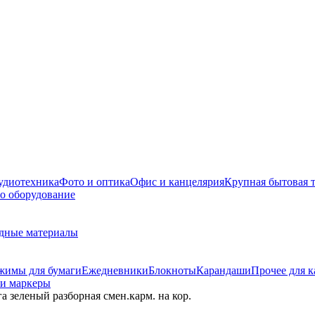
удиотехника
Фото и оптика
Офис и канцелярия
Крупная бытовая 
о оборудование
дные материалы
жимы для бумаги
Ежедневники
Блокноты
Карандаши
Прочее для 
и маркеры
 зеленый разборная смен.карм. на кор.