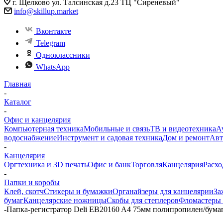
г. Щелково ул. Талсинская д.23 ТЦ "Сиреневый"
info@skillup.market
Вконтакте
Telegram
Одноклассники
WhatsApp
Главная
-
Каталог
-
Офис и канцелярия
Компьютерная техника
Мобильные и связь
ТВ и видеотехника
А
водоснабжение
Инструмент и садовая техника
Дом и ремонт
Авт
-
Канцелярия
Оргтехника и 3D печать
Офис и банк
Торговля
Канцелярия
Расхо
-
Папки и коробы
Клей, скотч
Стикеры и бумажки
Органайзеры для канцелярии
За
бумаг
Канцелярские ножницы
Скобы для степлеров
Фломастеры 
-
Папка-регистратор Deli EB20160 A4 75мм полипропилен/бумага