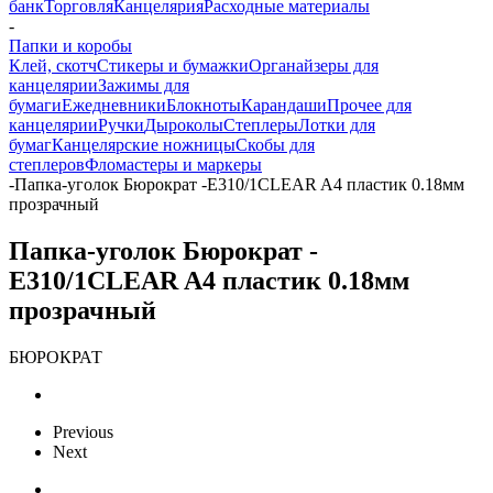
банк
Торговля
Канцелярия
Расходные материалы
-
Папки и коробы
Клей, скотч
Стикеры и бумажки
Органайзеры для
канцелярии
Зажимы для
бумаги
Ежедневники
Блокноты
Карандаши
Прочее для
канцелярии
Ручки
Дыроколы
Степлеры
Лотки для
бумаг
Канцелярские ножницы
Скобы для
степлеров
Фломастеры и маркеры
-
Папка-уголок Бюрократ -E310/1CLEAR A4 пластик 0.18мм
прозрачный
Папка-уголок Бюрократ -
E310/1CLEAR A4 пластик 0.18мм
прозрачный
БЮРОКРАТ
Previous
Next