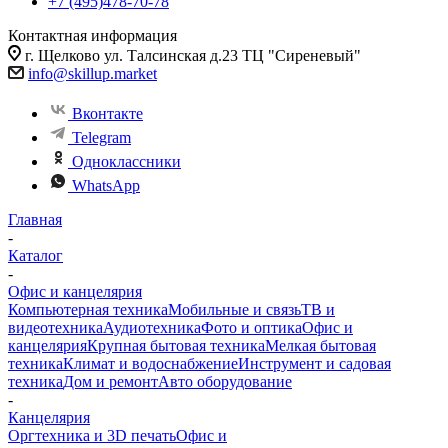
+7 (495)478-70-78
Контактная информация
г. Щелково ул. Талсинская д.23 ТЦ "Сиреневый"
info@skillup.market
Вконтакте
Telegram
Одноклассники
WhatsApp
Главная
-
Каталог
-
Офис и канцелярия
Компьютерная техника
Мобильные и связь
ТВ и
видеотехника
Аудиотехника
Фото и оптика
Офис и
канцелярия
Крупная бытовая техника
Мелкая бытовая
техника
Климат и водоснабжение
Инструмент и садовая
техника
Дом и ремонт
Авто оборудование
-
Канцелярия
Оргтехника и 3D печать
Офис и