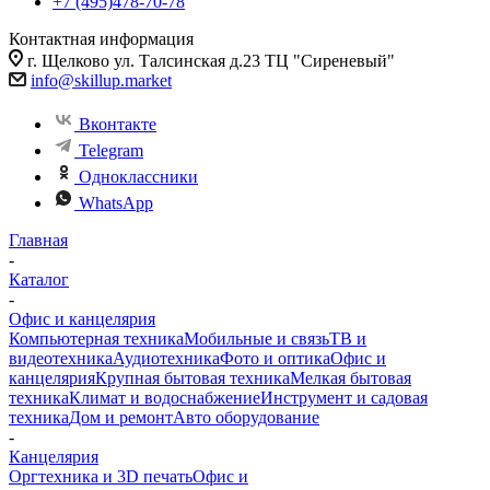
+7 (495)478-70-78
Контактная информация
г. Щелково ул. Талсинская д.23 ТЦ "Сиреневый"
info@skillup.market
Вконтакте
Telegram
Одноклассники
WhatsApp
Главная
-
Каталог
-
Офис и канцелярия
Компьютерная техника
Мобильные и связь
ТВ и
видеотехника
Аудиотехника
Фото и оптика
Офис и
канцелярия
Крупная бытовая техника
Мелкая бытовая
техника
Климат и водоснабжение
Инструмент и садовая
техника
Дом и ремонт
Авто оборудование
-
Канцелярия
Оргтехника и 3D печать
Офис и