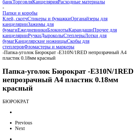
банк
Торговля
Канцелярия
Расходные материалы
-
Папки и коробы
Клей, скотч
Стикеры и бумажки
Органайзеры для
канцелярии
Зажимы для
бумаги
Ежедневники
Блокноты
Карандаши
Прочее для
канцелярии
Ручки
Дыроколы
Степлеры
Лотки для
бумаг
Канцелярские ножницы
Скобы для
степлеров
Фломастеры и маркеры
-
Папка-уголок Бюрократ -E310N/1RED непрозрачный A4
пластик 0.18мм красный
Папка-уголок Бюрократ -E310N/1RED
непрозрачный A4 пластик 0.18мм
красный
БЮРОКРАТ
Previous
Next