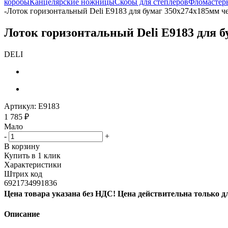
коробы
Канцелярские ножницы
Скобы для степлеров
Фломастер
-
Лоток горизонтальный Deli E9183 для бумаг 350х274х185мм ч
Лоток горизонтальный Deli E9183 для 
DELI
Артикул:
E9183
1 785
₽
Мало
-
+
В корзину
Купить в 1 клик
Характеристики
Штрих код
6921734991836
Цена товара указана без НДС! Цена действительна только д
Описание