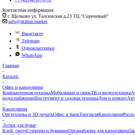
Контактная информация
г. Щелково ул. Талсинская д.23 ТЦ "Сиреневый"
info@skillup.market
Вконтакте
Telegram
Одноклассники
WhatsApp
Главная
-
Каталог
-
Офис и канцелярия
Компьютерная техника
Мобильные и связь
ТВ и видеотехника
А
водоснабжение
Инструмент и садовая техника
Дом и ремонт
Авт
-
Канцелярия
Оргтехника и 3D печать
Офис и банк
Торговля
Канцелярия
Расхо
-
Лотки для бумаг
Клей, скотч
Стикеры и бумажки
Органайзеры для канцелярии
За