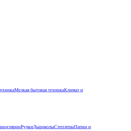
техника
Мелкая бытовая техника
Климат и
канцелярии
Ручки
Дыроколы
Степлеры
Папки и