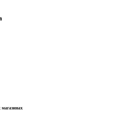
а
х магазинах