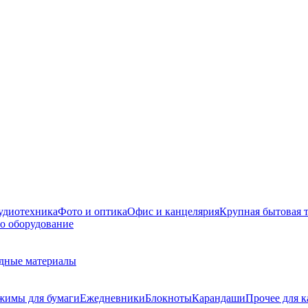
удиотехника
Фото и оптика
Офис и канцелярия
Крупная бытовая 
о оборудование
дные материалы
жимы для бумаги
Ежедневники
Блокноты
Карандаши
Прочее для 