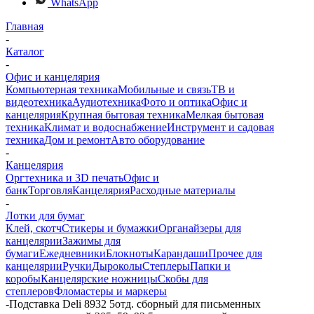
WhatsApp
Главная
-
Каталог
-
Офис и канцелярия
Компьютерная техника
Мобильные и связь
ТВ и
видеотехника
Аудиотехника
Фото и оптика
Офис и
канцелярия
Крупная бытовая техника
Мелкая бытовая
техника
Климат и водоснабжение
Инструмент и садовая
техника
Дом и ремонт
Авто оборудование
-
Канцелярия
Оргтехника и 3D печать
Офис и
банк
Торговля
Канцелярия
Расходные материалы
-
Лотки для бумаг
Клей, скотч
Стикеры и бумажки
Органайзеры для
канцелярии
Зажимы для
бумаги
Ежедневники
Блокноты
Карандаши
Прочее для
канцелярии
Ручки
Дыроколы
Степлеры
Папки и
коробы
Канцелярские ножницы
Скобы для
степлеров
Фломастеры и маркеры
-
Подставка Deli 8932 5отд. сборный для письменных