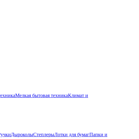
техника
Мелкая бытовая техника
Климат и
Ручки
Дыроколы
Степлеры
Лотки для бумаг
Папки и