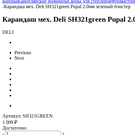
коробы
Канцелярские ножницы
Скобы для степлеров
Фломастер
-
Карандаш мех. Deli SH321green Pupal 2.0мм зеленый блистер
Карандаш мех. Deli SH321green Pupal 2
DELI
Previous
Next
Артикул:
SH321GREEN
1 009
₽
Достаточно
-
+