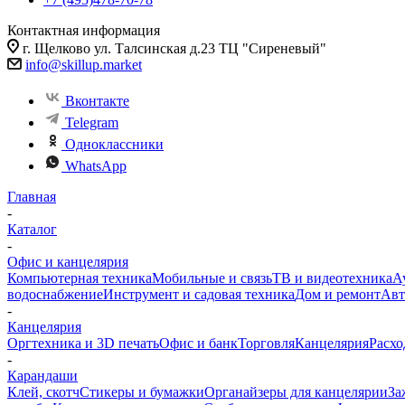
Контактная информация
г. Щелково ул. Талсинская д.23 ТЦ "Сиреневый"
info@skillup.market
Вконтакте
Telegram
Одноклассники
WhatsApp
Главная
-
Каталог
-
Офис и канцелярия
Компьютерная техника
Мобильные и связь
ТВ и видеотехника
А
водоснабжение
Инструмент и садовая техника
Дом и ремонт
Авт
-
Канцелярия
Оргтехника и 3D печать
Офис и банк
Торговля
Канцелярия
Расхо
-
Карандаши
Клей, скотч
Стикеры и бумажки
Органайзеры для канцелярии
За