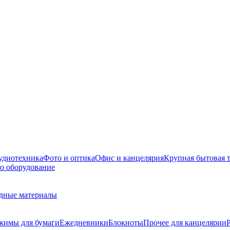
удиотехника
Фото и оптика
Офис и канцелярия
Крупная бытовая 
о оборудование
дные материалы
жимы для бумаги
Ежедневники
Блокноты
Прочее для канцелярии