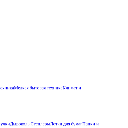
техника
Мелкая бытовая техника
Климат и
Ручки
Дыроколы
Степлеры
Лотки для бумаг
Папки и