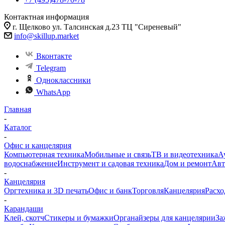
Контактная информация
г. Щелково ул. Талсинская д.23 ТЦ "Сиреневый"
info@skillup.market
Вконтакте
Telegram
Одноклассники
WhatsApp
Главная
-
Каталог
-
Офис и канцелярия
Компьютерная техника
Мобильные и связь
ТВ и видеотехника
А
водоснабжение
Инструмент и садовая техника
Дом и ремонт
Авт
-
Канцелярия
Оргтехника и 3D печать
Офис и банк
Торговля
Канцелярия
Расхо
-
Карандаши
Клей, скотч
Стикеры и бумажки
Органайзеры для канцелярии
За