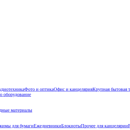
удиотехника
Фото и оптика
Офис и канцелярия
Крупная бытовая 
о оборудование
дные материалы
жимы для бумаги
Ежедневники
Блокноты
Прочее для канцелярии