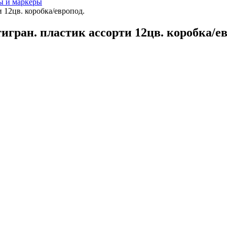
ы и маркеры
и 12цв. коробка/европод.
игран. пластик ассорти 12цв. коробка/ев