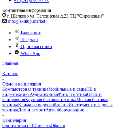
+7 (495)478-70-78
Контактная информация
г. Щелково ул. Талсинская д.23 ТЦ "Сиреневый"
info@skillup.market
Вконтакте
Telegram
Одноклассники
WhatsApp
Главная
-
Каталог
-
Офис и канцелярия
Компьютерная техника
Мобильные и связь
ТВ и
видеотехника
Аудиотехника
Фото и оптика
Офис и
канцелярия
Крупная бытовая техника
Мелкая бытовая
техника
Климат и водоснабжение
Инструмент и садовая
техника
Дом и ремонт
Авто оборудование
-
Канцелярия
Оргтехника и 3D печать
Офис и