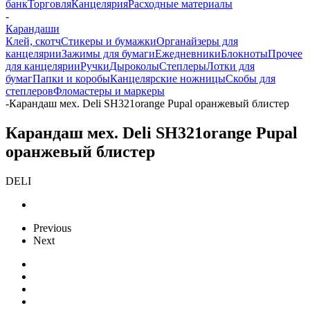
банк
Торговля
Канцелярия
Расходные материалы
-
Карандаши
Клей, скотч
Стикеры и бумажки
Органайзеры для
канцелярии
Зажимы для бумаги
Ежедневники
Блокноты
Прочее
для канцелярии
Ручки
Дыроколы
Степлеры
Лотки для
бумаг
Папки и коробы
Канцелярские ножницы
Скобы для
степлеров
Фломастеры и маркеры
-
Карандаш мех. Deli SH321orange Pupal оранжевый блистер
Карандаш мех. Deli SH321orange Pupal
оранжевый блистер
DELI
Previous
Next