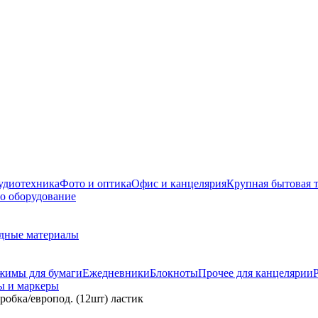
удиотехника
Фото и оптика
Офис и канцелярия
Крупная бытовая 
о оборудование
дные материалы
жимы для бумаги
Ежедневники
Блокноты
Прочее для канцелярии
ы и маркеры
робка/европод. (12шт) ластик