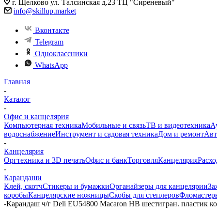
г. Щелково ул. Талсинская д.23 ТЦ "Сиреневый"
info@skillup.market
Вконтакте
Telegram
Одноклассники
WhatsApp
Главная
-
Каталог
-
Офис и канцелярия
Компьютерная техника
Мобильные и связь
ТВ и видеотехника
А
водоснабжение
Инструмент и садовая техника
Дом и ремонт
Авт
-
Канцелярия
Оргтехника и 3D печать
Офис и банк
Торговля
Канцелярия
Расхо
-
Карандаши
Клей, скотч
Стикеры и бумажки
Органайзеры для канцелярии
За
коробы
Канцелярские ножницы
Скобы для степлеров
Фломастер
-
Карандаш ч/г Deli EU54800 Macaron HB шестигран. пластик ко