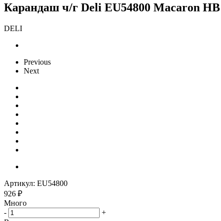
Карандаш ч/г Deli EU54800 Macaron HB 
DELI
Previous
Next
Артикул:
EU54800
926
₽
Много
-
+