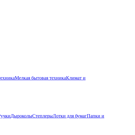
техника
Мелкая бытовая техника
Климат и
Ручки
Дыроколы
Степлеры
Лотки для бумаг
Папки и