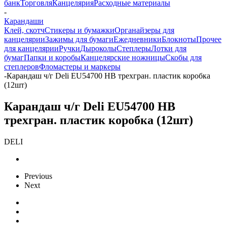
банк
Торговля
Канцелярия
Расходные материалы
-
Карандаши
Клей, скотч
Стикеры и бумажки
Органайзеры для
канцелярии
Зажимы для бумаги
Ежедневники
Блокноты
Прочее
для канцелярии
Ручки
Дыроколы
Степлеры
Лотки для
бумаг
Папки и коробы
Канцелярские ножницы
Скобы для
степлеров
Фломастеры и маркеры
-
Карандаш ч/г Deli EU54700 HB трехгран. пластик коробка
(12шт)
Карандаш ч/г Deli EU54700 HB
трехгран. пластик коробка (12шт)
DELI
Previous
Next