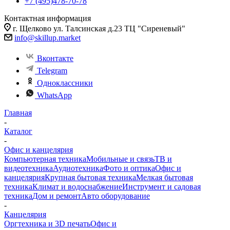
+7 (495)478-70-78
Контактная информация
г. Щелково ул. Талсинская д.23 ТЦ "Сиреневый"
info@skillup.market
Вконтакте
Telegram
Одноклассники
WhatsApp
Главная
-
Каталог
-
Офис и канцелярия
Компьютерная техника
Мобильные и связь
ТВ и
видеотехника
Аудиотехника
Фото и оптика
Офис и
канцелярия
Крупная бытовая техника
Мелкая бытовая
техника
Климат и водоснабжение
Инструмент и садовая
техника
Дом и ремонт
Авто оборудование
-
Канцелярия
Оргтехника и 3D печать
Офис и