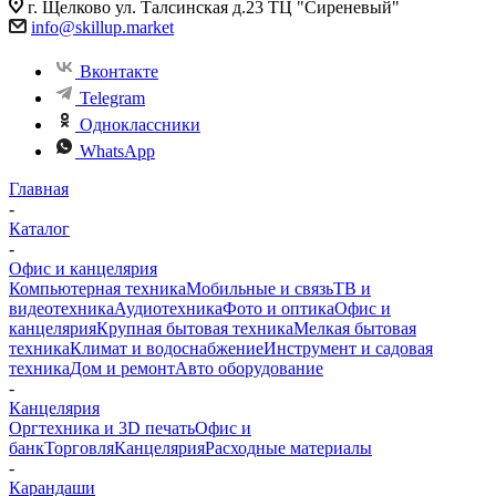
г. Щелково ул. Талсинская д.23 ТЦ "Сиреневый"
info@skillup.market
Вконтакте
Telegram
Одноклассники
WhatsApp
Главная
-
Каталог
-
Офис и канцелярия
Компьютерная техника
Мобильные и связь
ТВ и
видеотехника
Аудиотехника
Фото и оптика
Офис и
канцелярия
Крупная бытовая техника
Мелкая бытовая
техника
Климат и водоснабжение
Инструмент и садовая
техника
Дом и ремонт
Авто оборудование
-
Канцелярия
Оргтехника и 3D печать
Офис и
банк
Торговля
Канцелярия
Расходные материалы
-
Карандаши