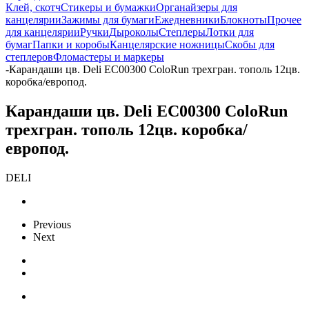
Клей, скотч
Стикеры и бумажки
Органайзеры для
канцелярии
Зажимы для бумаги
Ежедневники
Блокноты
Прочее
для канцелярии
Ручки
Дыроколы
Степлеры
Лотки для
бумаг
Папки и коробы
Канцелярские ножницы
Скобы для
степлеров
Фломастеры и маркеры
-
Карандаши цв. Deli EC00300 ColoRun трехгран. тополь 12цв.
коробка/европод.
Карандаши цв. Deli EC00300 ColoRun
трехгран. тополь 12цв. коробка/
европод.
DELI
Previous
Next