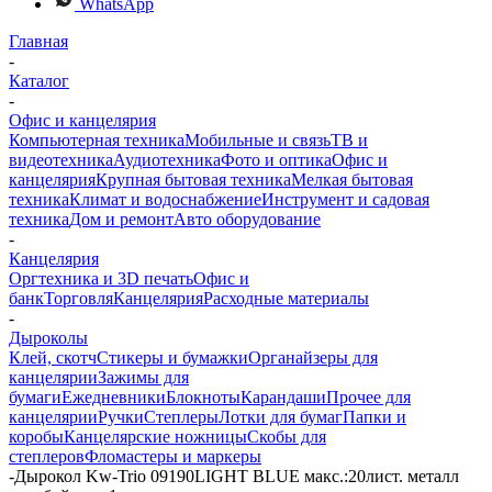
WhatsApp
Главная
-
Каталог
-
Офис и канцелярия
Компьютерная техника
Мобильные и связь
ТВ и
видеотехника
Аудиотехника
Фото и оптика
Офис и
канцелярия
Крупная бытовая техника
Мелкая бытовая
техника
Климат и водоснабжение
Инструмент и садовая
техника
Дом и ремонт
Авто оборудование
-
Канцелярия
Оргтехника и 3D печать
Офис и
банк
Торговля
Канцелярия
Расходные материалы
-
Дыроколы
Клей, скотч
Стикеры и бумажки
Органайзеры для
канцелярии
Зажимы для
бумаги
Ежедневники
Блокноты
Карандаши
Прочее для
канцелярии
Ручки
Степлеры
Лотки для бумаг
Папки и
коробы
Канцелярские ножницы
Скобы для
степлеров
Фломастеры и маркеры
-
Дырокол Kw-Trio 09190LIGHT BLUE макс.:20лист. металл