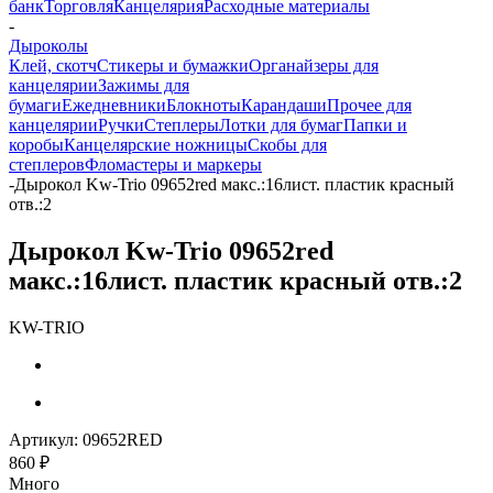
банк
Торговля
Канцелярия
Расходные материалы
-
Дыроколы
Клей, скотч
Стикеры и бумажки
Органайзеры для
канцелярии
Зажимы для
бумаги
Ежедневники
Блокноты
Карандаши
Прочее для
канцелярии
Ручки
Степлеры
Лотки для бумаг
Папки и
коробы
Канцелярские ножницы
Скобы для
степлеров
Фломастеры и маркеры
-
Дырокол Kw-Trio 09652red макс.:16лист. пластик красный
отв.:2
Дырокол Kw-Trio 09652red
макс.:16лист. пластик красный отв.:2
KW-TRIO
Артикул:
09652RED
860
₽
Много