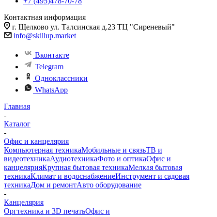
+7 (495)478-70-78
Контактная информация
г. Щелково ул. Талсинская д.23 ТЦ "Сиреневый"
info@skillup.market
Вконтакте
Telegram
Одноклассники
WhatsApp
Главная
-
Каталог
-
Офис и канцелярия
Компьютерная техника
Мобильные и связь
ТВ и
видеотехника
Аудиотехника
Фото и оптика
Офис и
канцелярия
Крупная бытовая техника
Мелкая бытовая
техника
Климат и водоснабжение
Инструмент и садовая
техника
Дом и ремонт
Авто оборудование
-
Канцелярия
Оргтехника и 3D печать
Офис и