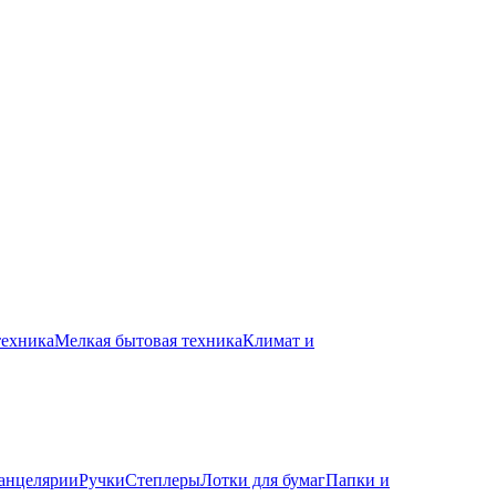
техника
Мелкая бытовая техника
Климат и
канцелярии
Ручки
Степлеры
Лотки для бумаг
Папки и