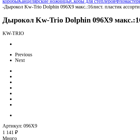
коробы
Канцелярские ножницы
Скобы для степлеров
Фломастер
-
Дырокол Kw-Trio Dolphin 096X9 макс.:16лист. пластик ассорти 
Дырокол Kw-Trio Dolphin 096X9 макс.:16
KW-TRIO
Previous
Next
Артикул:
096X9
1 141
₽
Много