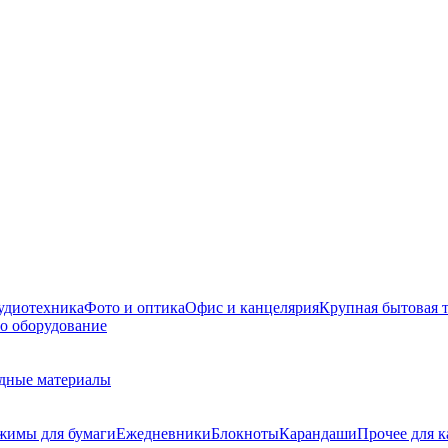
удиотехника
Фото и оптика
Офис и канцелярия
Крупная бытовая 
о оборудование
дные материалы
жимы для бумаги
Ежедневники
Блокноты
Карандаши
Прочее для 