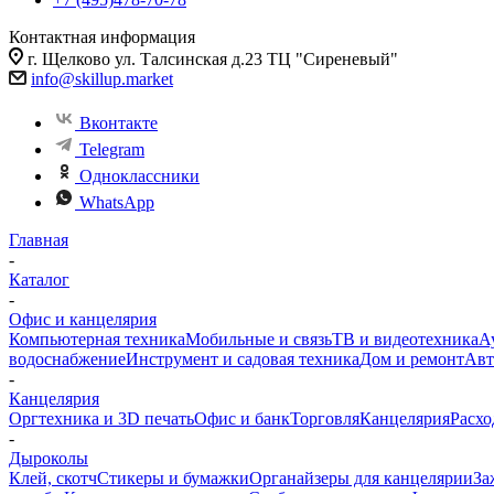
Контактная информация
г. Щелково ул. Талсинская д.23 ТЦ "Сиреневый"
info@skillup.market
Вконтакте
Telegram
Одноклассники
WhatsApp
Главная
-
Каталог
-
Офис и канцелярия
Компьютерная техника
Мобильные и связь
ТВ и видеотехника
А
водоснабжение
Инструмент и садовая техника
Дом и ремонт
Авт
-
Канцелярия
Оргтехника и 3D печать
Офис и банк
Торговля
Канцелярия
Расхо
-
Дыроколы
Клей, скотч
Стикеры и бумажки
Органайзеры для канцелярии
За