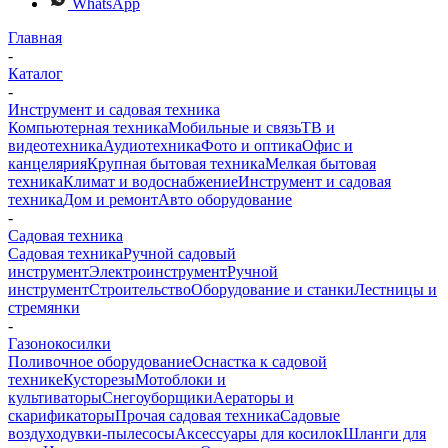
WhatsApp
Главная
-
Каталог
-
Инструмент и садовая техника
Компьютерная техника
Мобильные и связь
ТВ и
видеотехника
Аудиотехника
Фото и оптика
Офис и
канцелярия
Крупная бытовая техника
Мелкая бытовая
техника
Климат и водоснабжение
Инструмент и садовая
техника
Дом и ремонт
Авто оборудование
-
Садовая техника
Садовая техника
Ручной садовый
инструмент
Электроинструмент
Ручной
инструмент
Строительство
Оборудование и станки
Лестницы и
стремянки
-
Газонокосилки
Поливочное оборудование
Оснастка к садовой
технике
Кусторезы
Мотоблоки и
культиваторы
Снегоуборщики
Аераторы и
скарификаторы
Прочая садовая техника
Садовые
воздуходувки-пылесосы
Аксессуары для косилок
Шланги для