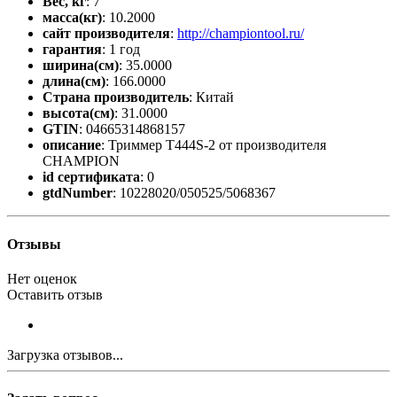
Вес, кг
: 7
масса(кг)
: 10.2000
сайт производителя
:
http://championtool.ru/
гарантия
: 1 год
ширина(см)
: 35.0000
длина(см)
: 166.0000
Страна производитель
: Китай
высота(см)
: 31.0000
GTIN
: 04665314868157
описание
: Триммер T444S-2 от производителя
CHAMPION
id сертификата
: 0
gtdNumber
: 10228020/050525/5068367
Отзывы
Нет оценок
Оставить отзыв
Загрузка отзывов...