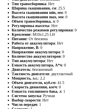
Тип травосборника
: Нет
Ширина скашивания, см
: 25.5
Высота скашивания min, мм
: 0
Высота скашивания max, мм
: 0
Объем травосборника, л
: 0
Регулировка высоты
: Нет
Количество режимов регулировки
: 0
Крепление
: М10х1,25 LH
Питание
: От бензина
Работа от аккумулятора
: Нет
Напряжение, В
: 0
Напряжение аккумулятора
: 0
Количество аккумуляторов
: 0
Тип аккумулятора
: Нет
Емкость аккумулятора, А*ч
: 0
Двигатель
: бензиновый
Тактность двигателя
: двухтактный
Мощность, л.с.
: 2.2
Объем двигателя, куб.см
: 41.5
Скорость движения, км/ч
: 0
Емкость топливного бака, л
: 1
Система запуска
: Ручная
Выбор скорости
: Нет
Число передач
: 1
Скорость
: 1