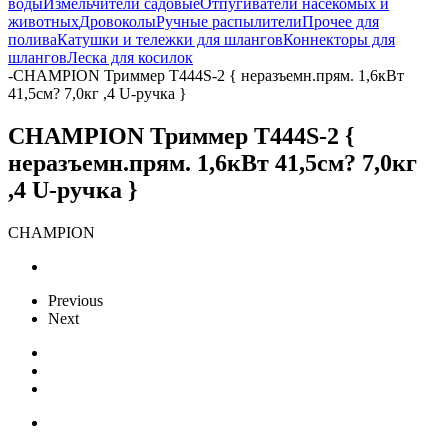
воды
Измельчители садовые
Отпугиватели насекомых и
животных
Дровоколы
Ручные распылители
Прочее для
полива
Катушки и тележки для шлангов
Коннекторы для
шлангов
Леска для косилок
-
CHAMPION Триммер T444S-2 { неразъемн.прям. 1,6кВт
41,5см? 7,0кг ,4 U-ручка }
CHAMPION Триммер T444S-2 {
неразъемн.прям. 1,6кВт 41,5см? 7,0кг
,4 U-ручка }
CHAMPION
Previous
Next