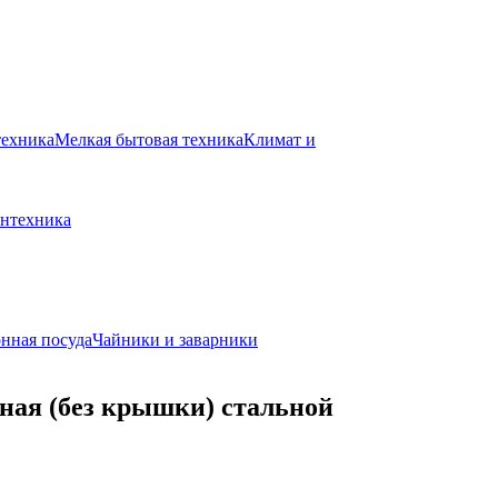
техника
Мелкая бытовая техника
Климат и
нтехника
нная посуда
Чайники и заварники
мная (без крышки) стальной