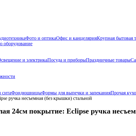
удиотехника
Фото и оптика
Офис и канцелярия
Крупная бытовая 
о оборудование
свещение и электрика
Посуда и приборы
Праздничные товары
Са
ежности
 сита
Фондюшницы
Формы для выпечки и запекания
Прочая кухо
ipse ручка несъемная (без крышки) стальной
лая 24см покрытие: Eclipse ручка несъе