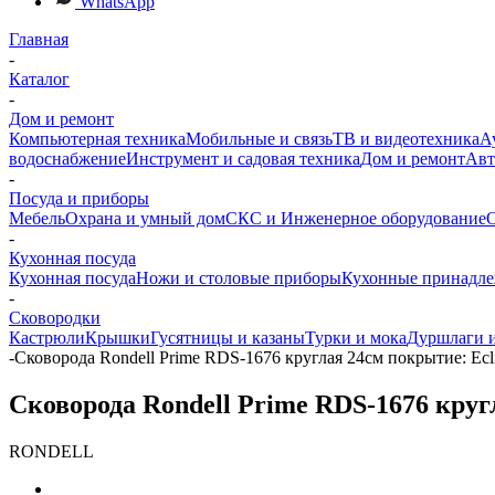
WhatsApp
Главная
-
Каталог
-
Дом и ремонт
Компьютерная техника
Мобильные и связь
ТВ и видеотехника
А
водоснабжение
Инструмент и садовая техника
Дом и ремонт
Авт
-
Посуда и приборы
Мебель
Охрана и умный дом
СКС и Инженерное оборудование
О
-
Кухонная посуда
Кухонная посуда
Ножи и столовые приборы
Кухонные принадл
-
Сковородки
Кастрюли
Крышки
Гусятницы и казаны
Турки и мока
Дуршлаги и
-
Сковорода Rondell Prime RDS-1676 круглая 24см покрытие: Ecl
Сковорода Rondell Prime RDS-1676 круг
RONDELL