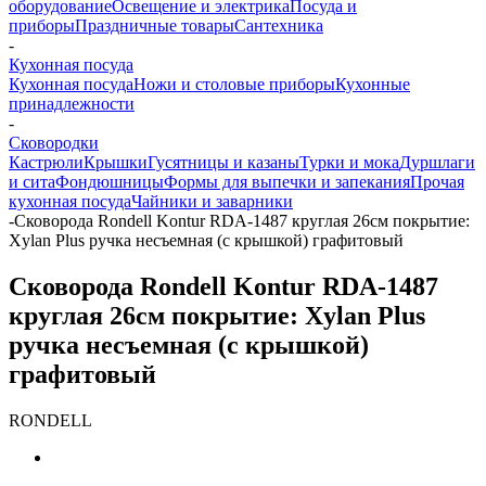
оборудование
Освещение и электрика
Посуда и
приборы
Праздничные товары
Сантехника
-
Кухонная посуда
Кухонная посуда
Ножи и столовые приборы
Кухонные
принадлежности
-
Сковородки
Кастрюли
Крышки
Гусятницы и казаны
Турки и мока
Дуршлаги
и сита
Фондюшницы
Формы для выпечки и запекания
Прочая
кухонная посуда
Чайники и заварники
-
Сковорода Rondell Kontur RDA-1487 круглая 26см покрытие:
Xylan Plus ручка несъемная (с крышкой) графитовый
Сковорода Rondell Kontur RDA-1487
круглая 26см покрытие: Xylan Plus
ручка несъемная (с крышкой)
графитовый
RONDELL