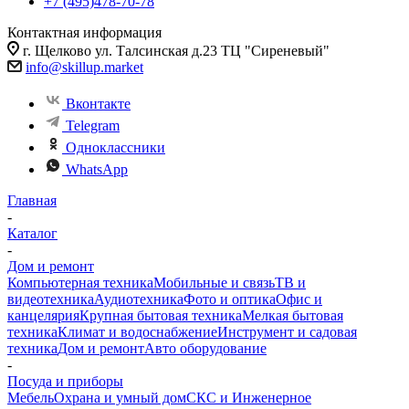
+7 (495)478-70-78
Контактная информация
г. Щелково ул. Талсинская д.23 ТЦ "Сиреневый"
info@skillup.market
Вконтакте
Telegram
Одноклассники
WhatsApp
Главная
-
Каталог
-
Дом и ремонт
Компьютерная техника
Мобильные и связь
ТВ и
видеотехника
Аудиотехника
Фото и оптика
Офис и
канцелярия
Крупная бытовая техника
Мелкая бытовая
техника
Климат и водоснабжение
Инструмент и садовая
техника
Дом и ремонт
Авто оборудование
-
Посуда и приборы
Мебель
Охрана и умный дом
СКС и Инженерное