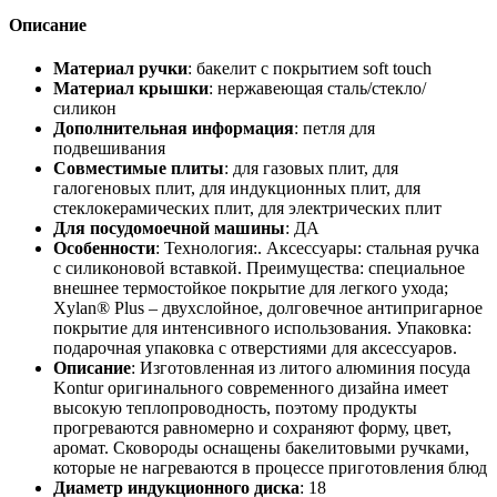
Описание
Материал ручки
: бакелит с покрытием soft touch
Материал крышки
: нержавеющая сталь/стекло/
силикон
Дополнительная информация
: петля для
подвешивания
Совместимые плиты
: для газовых плит, для
галогеновых плит, для индукционных плит, для
стеклокерамических плит, для электрических плит
Для посудомоечной машины
: ДА
Особенности
: Технология:. Аксессуары: стальная ручка
с силиконовой вставкой. Преимущества: специальное
внешнее термостойкое покрытие для легкого ухода;
Xylan® Plus – двухслойное, долговечное антипригарное
покрытие для интенсивного использования. Упаковка:
подарочная упаковка с отверстиями для аксессуаров.
Описание
: Изготовленная из литого алюминия посуда
Kontur оригинального современного дизайна имеет
высокую теплопроводность, поэтому продукты
прогреваются равномерно и сохраняют форму, цвет,
аромат. Сковороды оснащены бакелитовыми ручками,
которые не нагреваются в процессе приготовления блюд
Диаметр индукционного диска
: 18